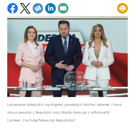
Losowanie kolejności wystąpień prowadzili Michał Jelonek i Ilona
Januszewska z Republiki oraz Marta Kielczyk z wPolsce24
(screen: YouTube/Telewizja Republika)