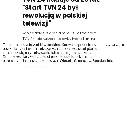
"Start TVN 24 był
rewolucją w polskiej
telewizji"
W niedzielę 9 sierpnia mija 25 lat od startu
TVN 24, pierwszego telewizyjnego kanału
informacyjnego w Polsce. Na ten dzień
Ta strona korzysta z plików cookies. Korzystając ze strony
Zamknij
X
bez zmiany ustawień dotyczących cookies w przeglądarce
zaplanowano finał urodzinowej trasy stacji
zgadzasz się na zapisywanie ich w pamięci urządzenia.
"Jesteśmy stąd". 25 lat TVN 24 dla Press.pl
Dodatkowo, korzystając ze strony, akceptujesz
klauzulę
przetwarzania danych osobowych
. Więcej informacji w
Regulaminie
.
podsumowują Jarosław Kuźniar, Tomasz Lis i
Marek Twaróg.