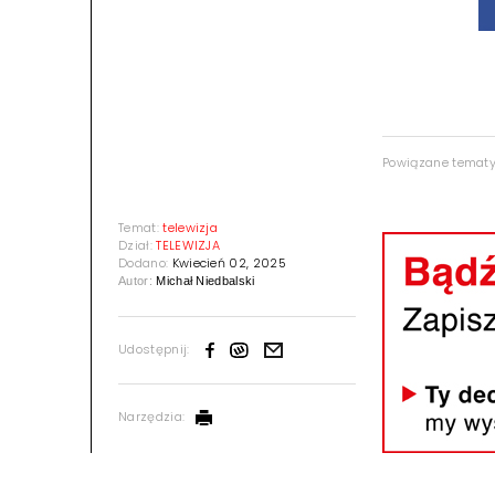
Powiązane temat
Temat:
telewizja
Dział:
TELEWIZJA
Dodano:
Kwiecień 02, 2025
Autor:
Michał Niedbalski
Udostępnij:
Narzędzia: