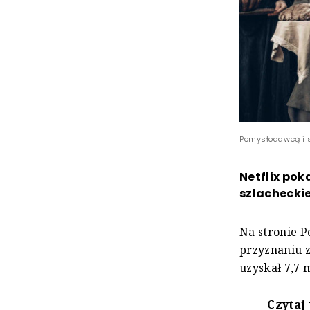
Pomysłodawcą i sc
Netflix pok
szlacheckie
Na stronie P
przyznaniu z
uzyskał 7,7 m
Czytaj 