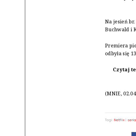
Na jesień br.
Buchwald i K
Premiera pi
odbyła się 1
Czytaj t
(MNIE, 02.04
Tagi:
Netflix
|
seria