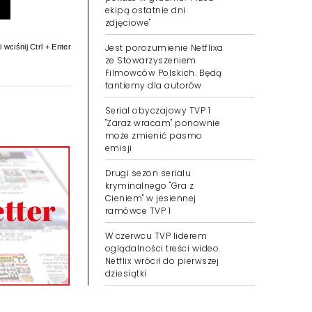
ekipą ostatnie dni
zdjęciowe"
Jest porozumienie Netflixa
 wciśnij Ctrl + Enter
ze Stowarzyszeniem
Filmowców Polskich. Będą
tantiemy dla autorów
Serial obyczajowy TVP 1
"Zaraz wracam" ponownie
może zmienić pasmo
emisji
Drugi sezon serialu
kryminalnego "Gra z
Cieniem" w jesiennej
ramówce TVP 1
W czerwcu TVP liderem
oglądalności treści wideo.
Netflix wrócił do pierwszej
dziesiątki