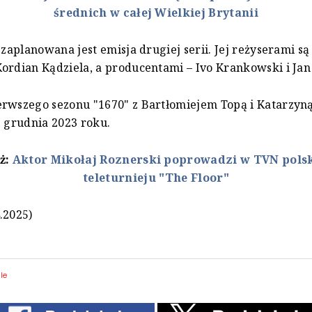
średnich w całej Wielkiej Brytanii
 zaplanowana jest emisja drugiej serii. Jej reżyserami są
ordian Kądziela, a producentami – Ivo Krankowski i Jan
erwszego sezonu "1670" z Bartłomiejem Topą i Katarzy
3 grudnia 2023 roku.
eż:
Aktor Mikołaj Roznerski poprowadzi w TVN pols
teleturnieju "The Floor"
.2025)
le