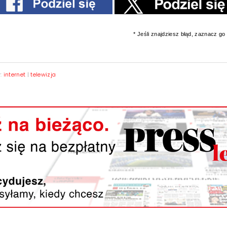
* Jeśli znajdziesz błąd, zaznacz go i
y:
internet
|
telewizja