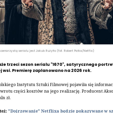
enarzystą serialu jest Jakub Rużyłło (fot. Robert Pałka/Netflix)
aże trzeci sezon serialu "1670", satyrycznego portre
j wsi. Premierę zaplanowano na 2026 rok.
olskiego Instytutu Sztuki Filmowej pojawiła się informac
wrotu części kosztów na jego realizację. Producent Aks
ln zł.
też:
"Dojrzewanie" Netflixa będzie pokazywane w s