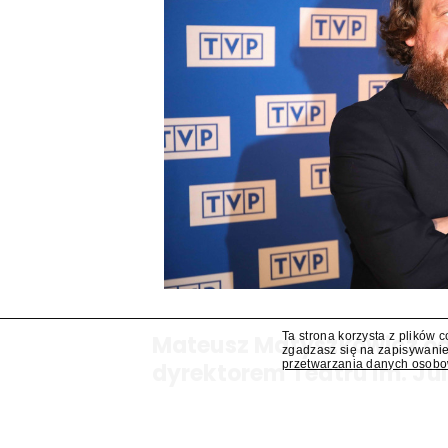
Ta strona korzysta z plików 
Mateusz Matyszkowicz od
zgadzasz się na zapisywanie
przetwarzania danych osob
dyrektorem Teatru im. Ju
Lublinie
Mateusz Matyszkowicz, były prezes Telewizji Pols