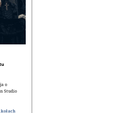
tu
ja o
on Studio
zkołach