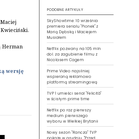
PODOBNE ARTYKUŁY
SkyShowtime: 10 września
 Maciej
premiera serialu "Pionek" z
 Kwieciński.
Marią Dębską i Maciejem
Musiałem
ną Herman
Netflix pozwany na 105 mln
dol. za zagubienie filmu z
Nicolasem Cagem
ką wersję
Prime Video najsilniej
wspieraną reklamowo
platformą streamingową
TVP 1 umieści serial "Felicità"
w ścisłym prime time
Netflix po raz pierwszy
medium pierwszego
wyboru w Wielkiej Brytanii
Nowy sezon "Rancza" TVP
pokaże w grudniu. "Przed