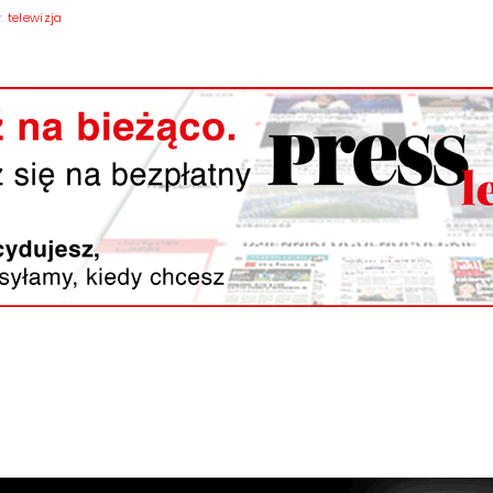
y:
telewizja