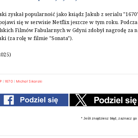
ski zyskał popularność jako ksiądz Jakub z serialu "1670
pojawi się w serwisie Netflix jeszcze w tym roku. Podcza
lskich Filmów Fabularnych w Gdyni zdobył nagrodę za n
ki (za rolę w filmie "Sonata").
2025)
P
|
1670
|
Michał Sikorski
* Jeśli znajdziesz błąd, zaznacz go i