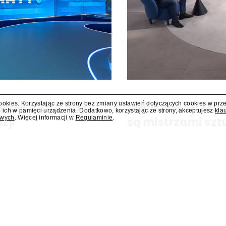
cookies. Korzystając ze strony bez zmiany ustawień dotyczących cookies w prz
Start TVN 24 był
Wabienie do st
 ich w pamięci urządzenia. Dodatkowo, korzystając ze strony, akceptujesz
kla
owych
. Więcej informacji w
Regulaminie
.
zji"
są mistrzami szt
N 24, pierwszego telewizyjnego
Dziś, jutro ani pojutrze nie d
 zaplanowano finał urodzinowej
programów są mistrzami sztuki
a Press.pl podsumowują Jarosław