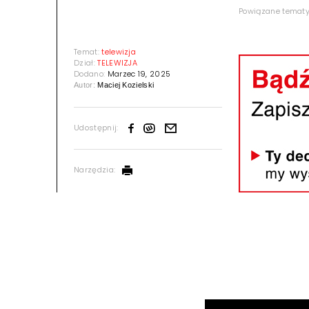
Powiązane temat
Temat:
telewizja
Dział:
TELEWIZJA
Dodano:
Marzec 19, 2025
Autor:
Maciej Kozielski
Udostępnij:
Narzędzia: