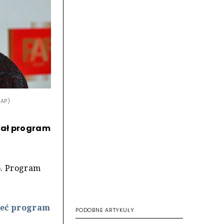
PAP)
miał program
o. Program
mieć program
PODOBNE ARTYKUŁY