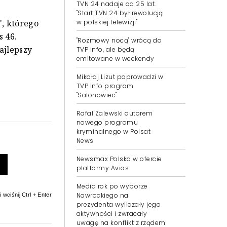
TVN 24 nadaje od 25 lat.
"Start TVN 24 był rewolucją
w polskiej telewizji"
", którego
s 46.
"Rozmowy nocą" wrócą do
ajlepszy
TVP Info, ale będą
emitowane w weekendy
Mikołaj Lizut poprowadzi w
TVP Info program
"Salonowiec"
Rafał Zalewski autorem
nowego programu
kryminalnego w Polsat
News
Newsmax Polska w ofercie
platformy Avios
Media rok po wyborze
Nawrockiego na
 wciśnij Ctrl + Enter
prezydenta wyliczały jego
aktywności i zwracały
uwagę na konflikt z rządem