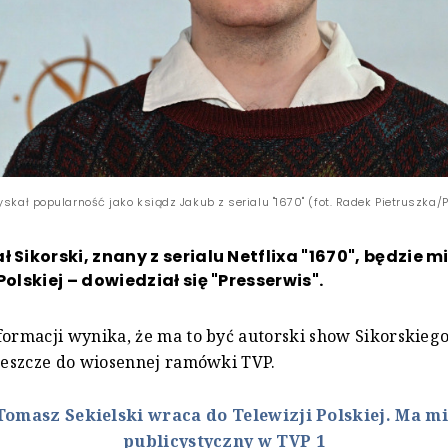
yskał popularność jako ksiądz Jakub z serialu "1670" (fot. Radek Pietruszka/
ł Sikorski, znany z serialu Netflixa "1670", będzie 
Polskiej – dowiedział się "Presserwis".
formacji wynika, że ma to być autorski show Sikorskieg
 jeszcze do wiosennej ramówki TVP.
Tomasz Sekielski wraca do Telewizji Polskiej. Ma 
publicystyczny w TVP 1