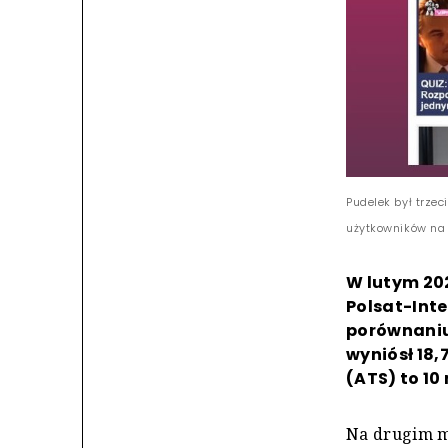
Pudelek był trze
użytkowników na 
W lutym 20
Polsat-Inte
porównaniu 
wyniósł 18,
(ATS) to 10
Na drugim mi