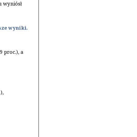
u wyniósł
ze wyniki.
 proc.), a
),