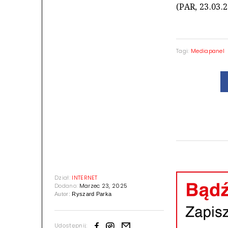
(PAR, 23.03.
Tagi:
Mediapanel
Dział:
INTERNET
Dodano:
Marzec 23, 2025
Autor:
Ryszard Parka
Udostępnij: