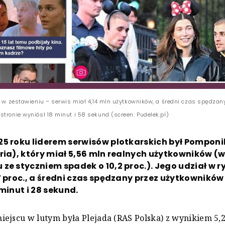
ci w zestawieniu – serwis miał 4,14 mln użytkowników, a średni czas spędzan
stronie wyniósł 18 minut i 58 sekund (screen: Pudelek.pl)
25 roku liderem serwisów plotkarskich był Pomponi
ria), który miał 5,56 mln realnych użytkowników (
ze styczniem spadek o 10,2 proc.). Jego udział w r
7 proc., a średni czas spędzany przez użytkowników
 minut i 28 sekund.
ejscu w lutym była Plejada (RAS Polska) z wynikiem 5,