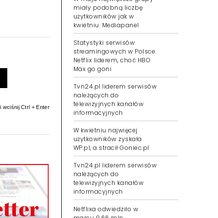
miały podobną liczbę
użytkowników jak w
kwietniu. Mediapanel
Statystyki serwisów
streamingowych w Polsce.
Netflix liderem, choć HBO
Max go goni
Tvn24.pl liderem serwisów
należących do
telewizyjnych kanałów
 wciśnij Ctrl + Enter
informacyjnych
W kwietniu najwięcej
użytkowników zyskała
WP.pl, a stracił Goniec.pl
Tvn24.pl liderem serwisów
należących do
telewizyjnych kanałów
informacyjnych
Netflixa odwiedziło w
marcu 9,66 mln