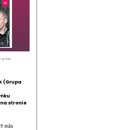
y przez
k (Grupa
w
ynku
 na stronie
29 mln