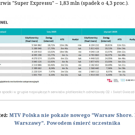
erwis "Super Expressu" – 1,83 mln (spadek o 4,3 proc.).
 spadki w grupie największych serwisów plotkarskich odnotowały O2 i Świat Gwiazd 
też:
MTV Polska nie pokaże nowego "Warsaw Shore. 
Warszawy". Powodem śmierć uczestnika