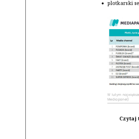
plotkarski s
W lutym największe
Mediapanel)
Czytaj 