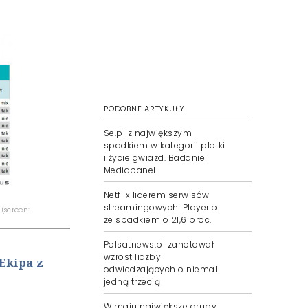
PODOBNE ARTYKUŁY
Se.pl z największym
spadkiem w kategorii plotki
i życie gwiazd. Badanie
Mediapanel
Netflix liderem serwisów
streamingowych. Player.pl
(screen:
ze spadkiem o 21,6 proc.
Polsatnews.pl zanotował
wzrost liczby
Ekipa z
odwiedzających o niemal
jedną trzecią
W maju największe grupy