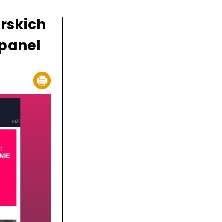
rskich
apanel