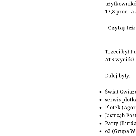
użytkowników
17,8 proc., a
Czytaj też
Trzeci był P
ATS wyniósł 
Dalej były:
Świat Gwiazd
serwis plotka
Plotek (Agora
Jastrząb Pos
Party (Burda
o2 (Grupa WP