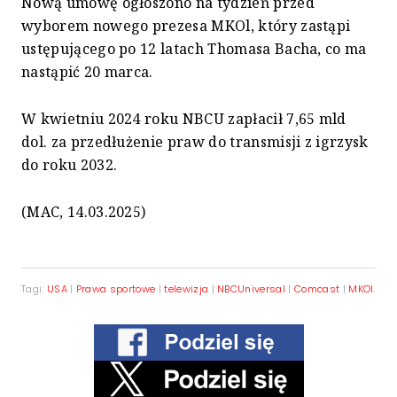
Nową umowę ogłoszono na tydzień przed
wyborem nowego prezesa MKOl, który zastąpi
ustępującego po 12 latach Thomasa Bacha, co ma
nastąpić 20 marca.
W kwietniu 2024 roku NBCU zapłacił 7,65 mld
dol. za przedłużenie praw do transmisji z igrzysk
do roku 2032.
(MAC, 14.03.2025)
Tagi:
USA
|
Prawa sportowe
|
telewizja
|
NBCUniversal
|
Comcast
|
MKOl.