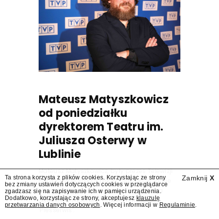
Mateusz Matyszkowicz
od poniedziałku
dyrektorem Teatru im.
Juliusza Osterwy w
Lublinie
Mateusz Matyszkowicz, były prezes Telewizji
Ta strona korzysta z plików cookies. Korzystając ze strony
Zamknij
X
Polskiej, w poniedziałek 10 sierpnia obejmie
bez zmiany ustawień dotyczących cookies w przeglądarce
stanowisko dyrektora Teatru im. Juliusza
zgadzasz się na zapisywanie ich w pamięci urządzenia.
Dodatkowo, korzystając ze strony, akceptujesz
klauzulę
Osterwy w Lublinie – dowiedział się
przetwarzania danych osobowych
. Więcej informacji w
Regulaminie
.
"Presserwis".