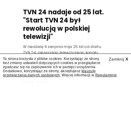
TVN 24 nadaje od 25 lat.
"Start TVN 24 był
rewolucją w polskiej
telewizji"
W niedzielę 9 sierpnia mija 25 lat od startu
TVN 24, pierwszego telewizyjnego kanału
informacyjnego w Polsce. Na ten dzień
Ta strona korzysta z plików cookies. Korzystając ze strony
Zamknij
X
bez zmiany ustawień dotyczących cookies w przeglądarce
zaplanowano finał urodzinowej trasy stacji
zgadzasz się na zapisywanie ich w pamięci urządzenia.
"Jesteśmy stąd". 25 lat TVN 24 dla Press.pl
Dodatkowo, korzystając ze strony, akceptujesz
klauzulę
przetwarzania danych osobowych
. Więcej informacji w
Regulaminie
.
podsumowują Jarosław Kuźniar, Tomasz Lis i
Marek Twaróg.