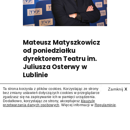
Mateusz Matyszkowicz
od poniedziałku
dyrektorem Teatru im.
Juliusza Osterwy w
Lublinie
Mateusz Matyszkowicz, były prezes Telewizji
Ta strona korzysta z plików cookies. Korzystając ze strony
Zamknij
X
Polskiej, w poniedziałek 10 sierpnia obejmie
bez zmiany ustawień dotyczących cookies w przeglądarce
stanowisko dyrektora Teatru im. Juliusza
zgadzasz się na zapisywanie ich w pamięci urządzenia.
Dodatkowo, korzystając ze strony, akceptujesz
klauzulę
Osterwy w Lublinie – dowiedział się
przetwarzania danych osobowych
. Więcej informacji w
Regulaminie
.
"Presserwis".