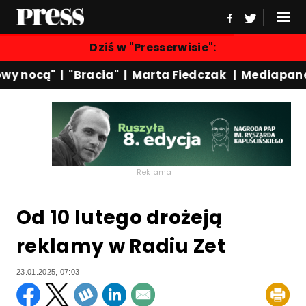
Dziś w "Presserwisie":
y nocą"
|
"Bracia"
|
Marta Fiedczak
|
Mediapanel
Reklama
Od 10 lutego drożeją
reklamy w Radiu Zet
23.01.2025, 07:03