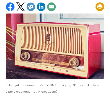
Lider rynku radiowego - Grupa RMF - osiągnął 35 proc. udziału w
czasie słuchania (fot. Pixabay.com)