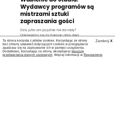
Wydawcy programów są
mistrzami sztuki
zapraszania gości
Dziś, jutro ani pojutrze nie da rady?
Odezwiemy się za miesiąc albo dwa.
Wydawcy programów są mistrzami sztuki
Ta strona korzysta z plików cookies. Korzystając ze strony
Zamknij
X
bez zmiany ustawień dotyczących cookies w przeglądarce
zapraszania gości.
zgadzasz się na zapisywanie ich w pamięci urządzenia.
Dodatkowo, korzystając ze strony, akceptujesz
klauzulę
przetwarzania danych osobowych
. Więcej informacji w
Regulaminie
.