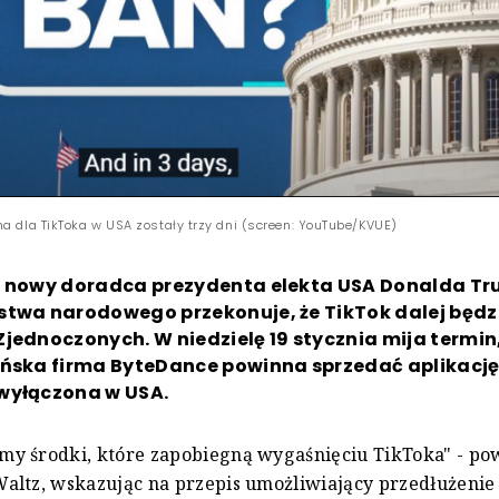
na dla TikToka w USA zostały trzy dni (screen: YouTube/KVUE)
, nowy doradca prezydenta elekta USA Donalda Tr
stwa narodowego przekonuje, że TikTok dalej będz
jednoczonych. W niedzielę 19 stycznia mija termin
ńska firma ByteDance powinna sprzedać aplikację,
wyłączona w USA.
y środki, które zapobiegną wygaśnięciu TikToka" - pow
ltz, wskazując na przepis umożliwiający przedłużenie 