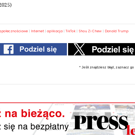
2025)
społecznościowe
|
Internet
|
aplikacja
|
TikTok
|
Shou Zi Chew
|
Donald Trump
* Jeśli znajdziesz błąd, zaznacz go i