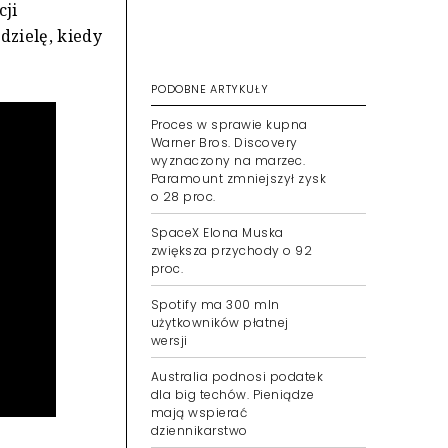
cji
dzielę, kiedy
PODOBNE ARTYKUŁY
Proces w sprawie kupna
Warner Bros. Discovery
wyznaczony na marzec.
Paramount zmniejszył zysk
o 28 proc.
SpaceX Elona Muska
zwiększa przychody o 92
proc.
Spotify ma 300 mln
użytkowników płatnej
wersji
Australia podnosi podatek
dla big techów. Pieniądze
mają wspierać
dziennikarstwo