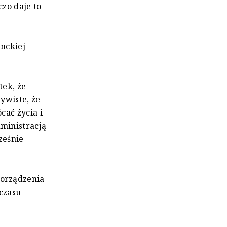
czo daje to
enckiej
ek, że
ywiste, że
cać życia i
ministracją
ześnie
orządzenia
czasu