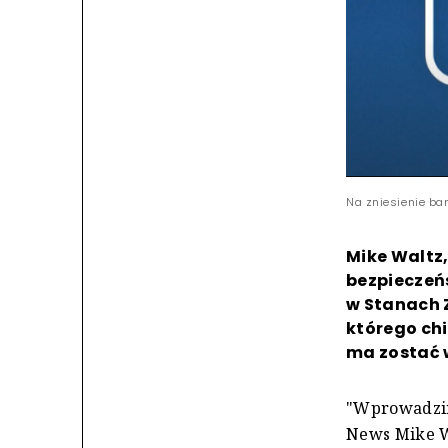
Na zniesienie ba
Mike Waltz
bezpieczeń
w Stanach Z
którego chi
ma zostać 
"Wprowadzim
News Mike Wa