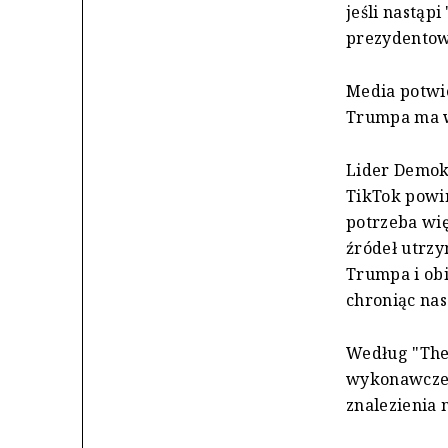
jeśli nastąp
prezydentow
Media potwie
Trumpa ma wz
Lider Demok
TikTok powin
potrzeba wię
źródeł utrz
Trumpa i obi
chroniąc na
Według "The
wykonawczego
znalezienia 