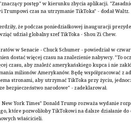
i "znaczący postęp" w kierunku zbycia aplikacji. "Zasadni
i Trumpowi czas na utrzymanie TikToka" - dodał Waltz.
rdziły, że podczas poniedziałkowej inauguracji prezyd
iąć udział globalny szef TikToka - Shou Zi Chew.
ratów w Senacie - Chuck Schumer - powiedział w czwart
ien dostać więcej czasu na znalezienie nabywcy. "To ocz
cej czasu, aby znaleźć amerykańskiego kupca i nie zakłó
ymania milionów Amerykanów. Będę współpracować z ad
ema stronami, aby utrzymać TikToka przy życiu, jednoc
sze bezpieczeństwo narodowe" - zadeklarował.
 New York Times" Donald Trump rozważa wydanie rozp
, które pozwoliłoby TikTokowi na dalsze działanie do 
nowych właścicieli.