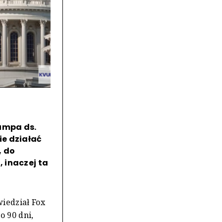
umpa ds.
ie działać
, do
 inaczej ta
iedział Fox
o 90 dni,