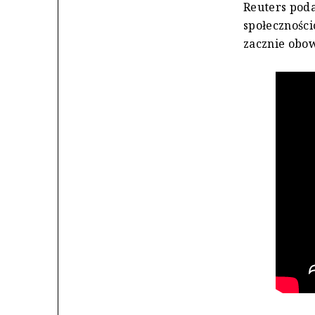
Reuters poda
społeczności
zacznie obo