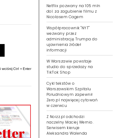
Netflix pozwany na 105 mln
dol. za zagubienie filmu z
Nicolasem Cagem
Współpracownik "NYT"
wezwany przez
administrację Trumpa do
ujawnienia źródeł
informacji
W Warszawie powstaje
studio do sprzedaży na
 wciśnij Ctrl + Enter
TikTok Shop
Cykl tekstów o
Warszawskim Szpitalu
Południowym zapewnił
Zero.pl najwięcej cytowań
w czerwcu
Z Noizz.pl odchodzi
naczelny Maciej Wernio.
Serwisem kieruje
Aleksandra Walenda