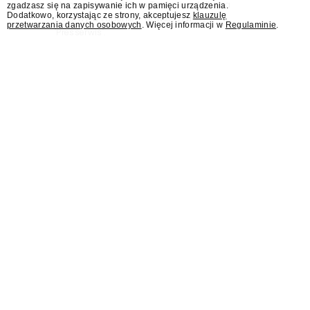
stanowisko dyrektora Teatru im. Juliusza
zgadzasz się na zapisywanie ich w pamięci urządzenia.
Dodatkowo, korzystając ze strony, akceptujesz
klauzulę
Osterwy w Lublinie – dowiedział się
przetwarzania danych osobowych
. Więcej informacji w
Regulaminie
.
"Presserwis".
Były rzecznik MSZ Łukasz