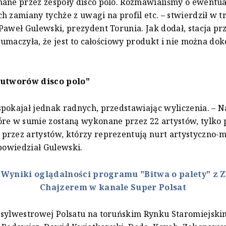
nane przez zespoły disco polo. Rozmawialiśmy o ewentu
h zamiany tychże z uwagi na profil etc. – stwierdził w tr
Paweł Gulewski, prezydent Torunia. Jak dodał, stacja pr
 tłumaczyła, że jest to całościowy produkt i nie można d
 utworów disco polo"
pokajał jednak radnych, przedstawiając wyliczenia. – N
re w sumie zostaną wykonane przez 22 artystów, tylko p
przez artystów, którzy reprezentują nurt artystyczno-
 powiedział Gulewski.
:
Wyniki oglądalności programu "Bitwa o palety" z
Chajzerem w kanale Super Polsat
 sylwestrowej Polsatu na toruńskim Rynku Staromiejski