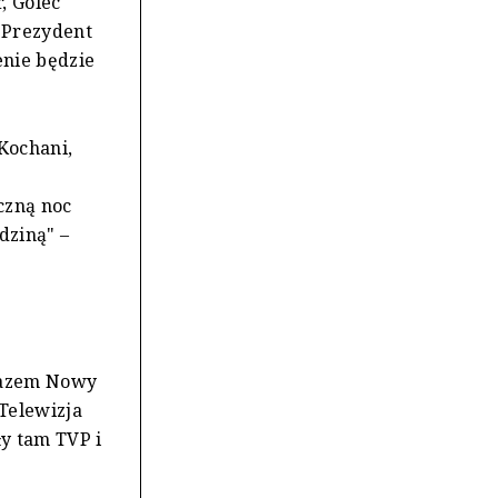
, Golec
. Prezydent
enie będzie
Kochani,
czną noc
odziną" –
 razem Nowy
Telewizja
y tam TVP i