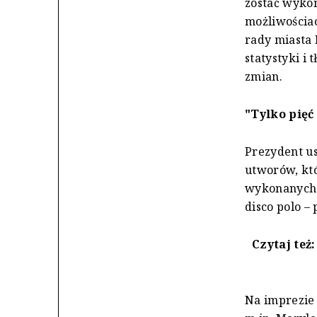
zostać wyko
możliwościac
rady miasta 
statystyki i
zmian.
"Tylko pięć
Prezydent us
utworów, któ
wykonanych 
disco polo –
Czytaj też
Na imprezie