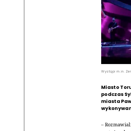
Wystąpi m.in. Ze
Miasto Tor
podczas Sy
miasta Pawe
wykonywany
– Rozmawiali