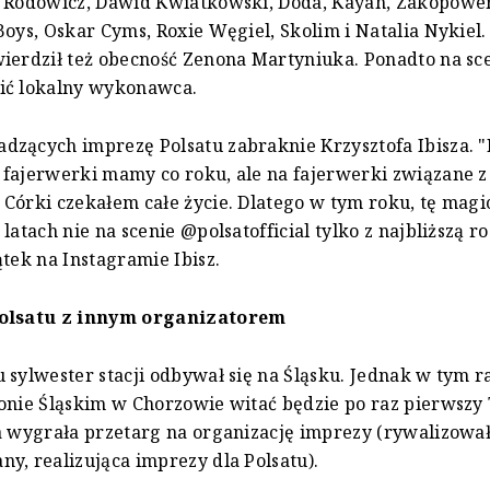
a Rodowicz, Dawid Kwiatkowski, Doda, Kayah, Zakopower
Boys, Oskar Cyms, Roxie Węgiel, Skolim i Natalia Nykiel
ierdził też obecność Zenona Martyniuka. Ponadto na sc
ić lokalny wykonawca.
zących imprezę Polsatu zabraknie Krzysztofa Ibisza. "
fajerwerki mamy co roku, ale na fajerwerki związane z
Córki czekałem całe życie. Dlatego w tym roku, tę magi
latach nie na scenie @polsatofficial tylko z najbliższą r
ątek na Instagramie Ibisz.
Polsatu z innym organizatorem
 sylwester stacji odbywał się na Śląsku. Jednak w tym
onie Śląskim w Chorzowie witać będzie po raz pierwszy 
a wygrała przetarg na organizację imprezy (rywalizował
y, realizująca imprezy dla Polsatu).