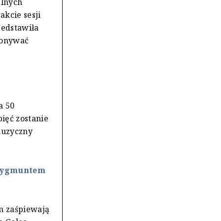
alnych
akcie sesji
zedstawiła
okonywać
a 50
ięć zostanie
muzyczny
 Zygmuntem
m zaśpiewają