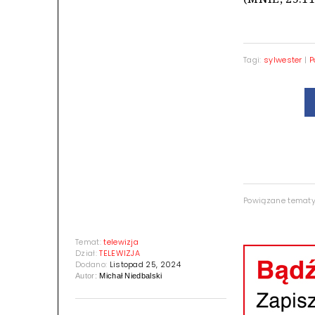
Tagi:
sylwester
|
P
Powiązane temat
Temat:
telewizja
Dział:
TELEWIZJA
Dodano:
Listopad 25, 2024
Autor:
Michał Niedbalski