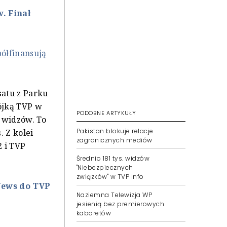
. Finał
ółfinansują
atu z Parku
ójką TVP w
PODOBNE ARTYKUŁY
n widzów. To
Pakistan blokuje relacje
. Z kolei
zagranicznych mediów
2 i TVP
Średnio 181 tys. widzów
"Niebezpiecznych
związków" w TVP Info
News do TVP
Naziemna Telewizja WP
jesienią bez premierowych
kabaretów