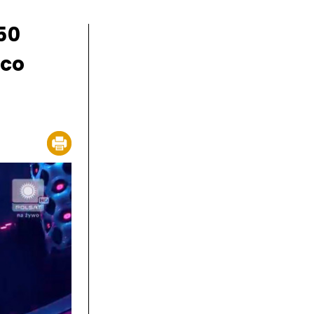
50
sco