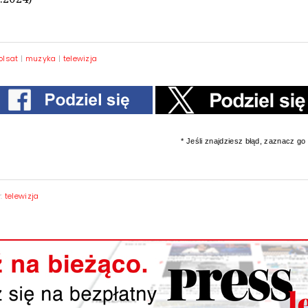
olsat
|
muzyka
|
telewizja
* Jeśli znajdziesz błąd, zaznacz go i
y:
telewizja