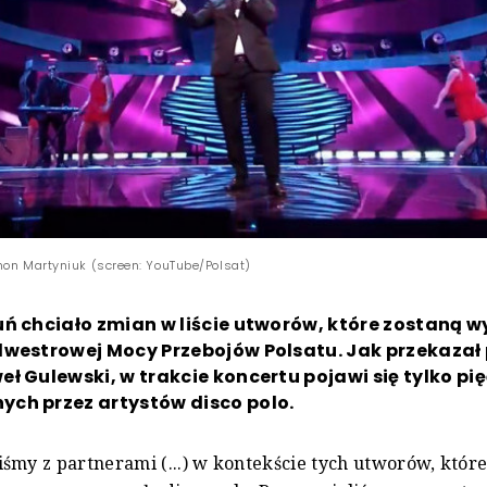
non Martyniuk (screen: YouTube/Polsat)
uń chciało zmian w liście utworów, które zostaną 
lwestrowej Mocy Przebojów Polsatu. Jak przekazał
ł Gulewski, w trakcie koncertu pojawi się tylko pi
ch przez artystów disco polo.
śmy z partnerami (...) w kontekście tych utworów, któr