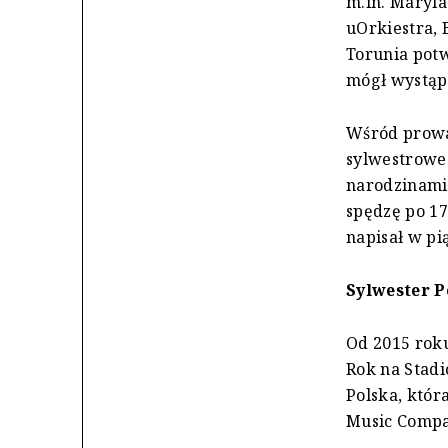
m.in. Maryl
uOrkiestra, 
Torunia potw
mógł wystąp
Wśród prowad
sylwestrowe 
narodzinami 
spędzę po 17 
napisał w pi
Sylwester 
Od 2015 roku
Rok na Stadi
Polska, któr
Music Compan