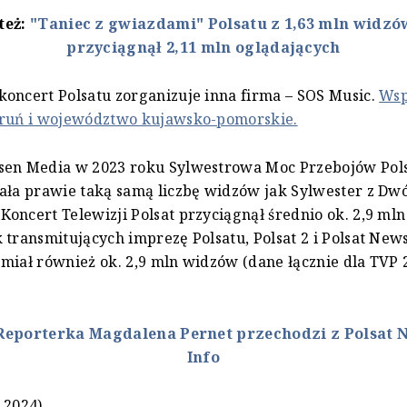
też:
"Taniec z gwiazdami" Polsatu z 1,63 mln widzów
przyciągnął 2,11 mln oglądających
oncert Polsatu zorganizuje inna firma – SOS Music.
Wsp
oruń i województwo kujawsko-pomorskie.
sen Media w 2023 roku Sylwestrowa Moc Przebojów Pols
ała prawie taką samą liczbę widzów jak Sylwester z Dw
oncert Telewizji Polsat przyciągnął średnio ok. 2,9 ml
 transmitujących imprezę Polsatu, Polsat 2 i Polsat News
miał również ok. 2,9 mln widzów (dane łącznie dla TVP 
Reporterka Magdalena Pernet przechodzi z Polsat 
Info
.2024)