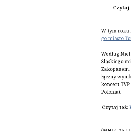
Czytaj 
W tym roku k
go miasto T
Według Niel
Śląskiego mi
Zakopanem. K
łączny wynik
koncert TVP 
Polonia).
Czytaj też:
(MNIE, 25.11