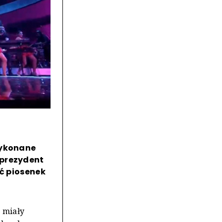
wykonane
 prezydent
ęć piosenek
e miały