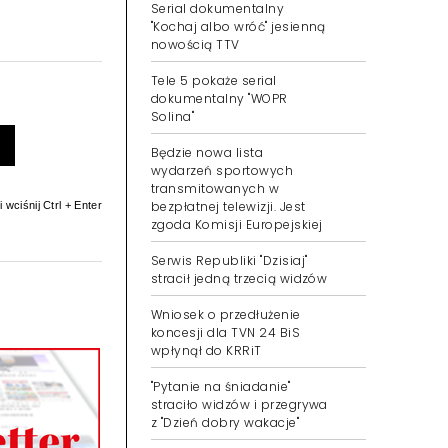
Serial dokumentalny
"Kochaj albo wróć" jesienną
nowością TTV
Tele 5 pokaże serial
dokumentalny "WOPR
Solina"
Będzie nowa lista
wydarzeń sportowych
transmitowanych w
bezpłatnej telewizji. Jest
 wciśnij Ctrl + Enter
zgoda Komisji Europejskiej
Serwis Republiki "Dzisiaj"
stracił jedną trzecią widzów
Wniosek o przedłużenie
koncesji dla TVN 24 BiS
wpłynął do KRRiT
"Pytanie na śniadanie"
straciło widzów i przegrywa
z "Dzień dobry wakacje"