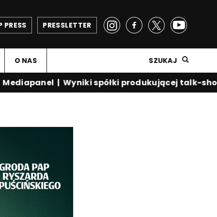
P PRESS
PRESSLETTER
O NAS
SZUKAJ
diapanel
|
Wyniki spółki produkującej talk-show K