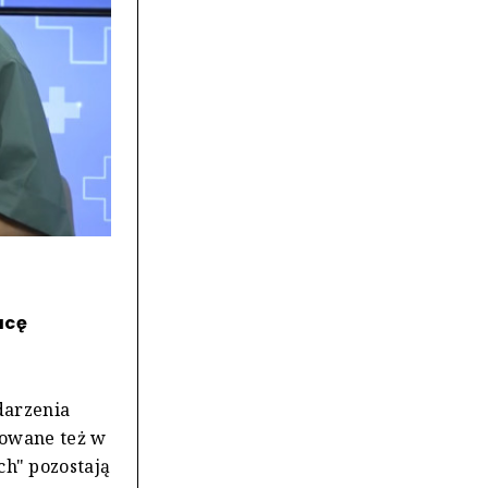
acę
darzenia
itowane też w
h" pozostają