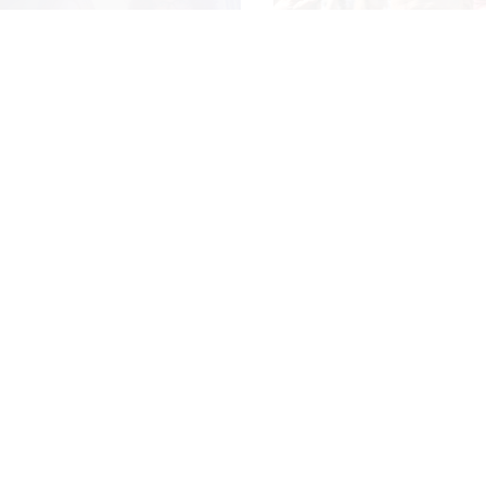
 i teleturniej muzyczny "Hitster.
W jesiennej ramówce TVN prze
ennych nowości Polsatu. Polsat
lądalność "Trójkąta
Media o roku prezydentu
litycznego" w TVP Info
Karola Nawrockiego