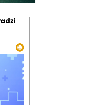
wadzi