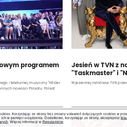
cookies. Korzystając ze strony bez zmiany ustawień dotyczących cookies w prz
i nowym programem
Jesień w TVN z 
 ich w pamięci urządzenia. Dodatkowo, korzystając ze strony, akceptujesz
kla
owych
. Więcej informacji w
Regulaminie
.
o
"Taskmaster" i 