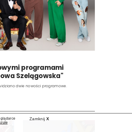
eglądarce
Zamknij
X
nowymi programami
uzulę
"Nowa Szelągowska"