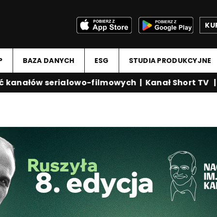
KU
P
BAZA DANYCH
ESG
STUDIA PRODUKCYJNE
anałów serialowo-filmowych
|
Kanał Short TV
|
Me