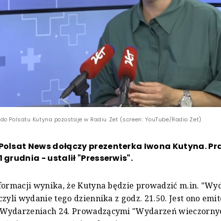
do Polsatu Kutyna pozostaje w Radiu Zet (screen: YouTube/Radio Zet)
Polsat News dołączy prezenterka Iwona Kutyna. Pr
 grudnia - ustalił "Presserwis".
formacji wynika, że Kutyna będzie prowadzić m.in. "Wy
czyli wydanie tego dziennika z godz. 21.50. Jest ono em
Wydarzeniach 24. Prowadzącymi "Wydarzeń wieczornyc