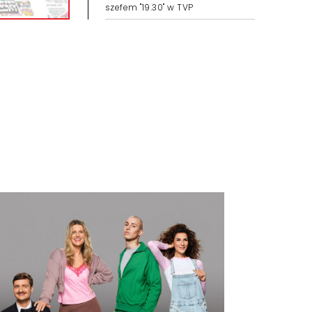
szefem "19.30" w TVP