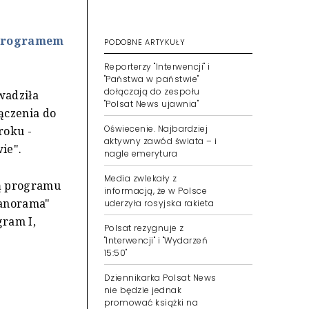
 programem
PODOBNE ARTYKUŁY
Reporterzy "Interwencji" i
"Państwa w państwie"
dołączają do zespołu
wadziła
"Polsat News ujawnia"
ączenia do
Oświecenie. Najbardziej
roku -
aktywny zawód świata – i
ie".
nagle emerytura
Media zwlekały z
ią programu
informacją, że w Polsce
Panorama"
uderzyła rosyjska rakieta
gram I,
Polsat rezygnuje z
"Interwencji" i "Wydarzeń
15:50"
Dziennikarka Polsat News
nie będzie jednak
promować książki na