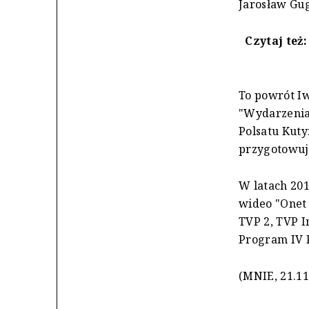
Jarosław Gug
Czytaj też
To powrót Iw
"Wydarzenia"
Polsatu Kuty
przygotowuje
W latach 20
wideo "Onet 
TVP 2, TVP In
Program IV P
(MNIE, 21.11