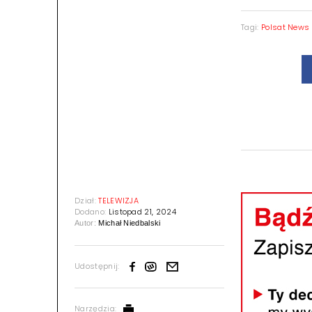
Tagi:
Polsat News
Dział:
TELEWIZJA
Dodano:
Listopad 21, 2024
Autor:
Michał Niedbalski
Udostępnij:
Narzędzia: