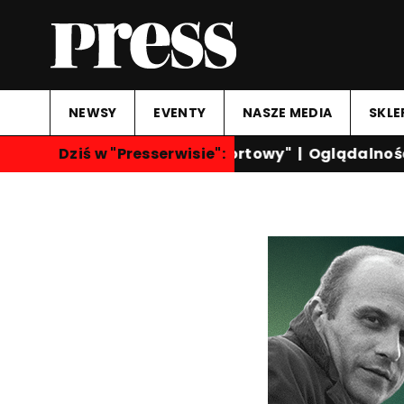
NEWSY
EVENTY
NASZE MEDIA
SKLE
Dziś w "Presserwisie":
"Przegląd Sportowy"
|
Oglądalność k