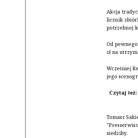
Akcja tradyc
licznik zbió
potrzebnej k
Od pewnego c
zł na utrzym
Wcześniej Rep
jego scenogr
Czytaj też
Tomasz Sakie
"Presserwisu
siedziby.