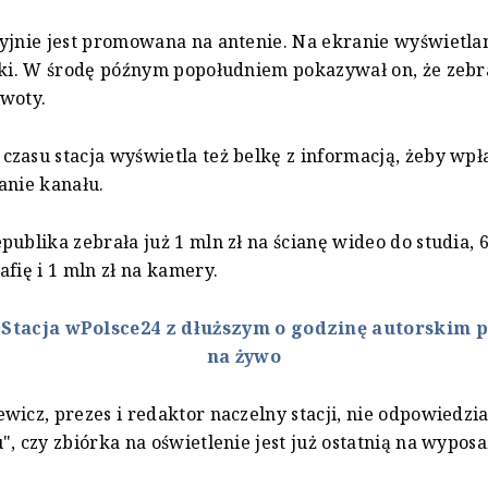
yjnie jest promowana na antenie. Na ekranie wyświetlan
rki. W środę późnym popołudniem pokazywał on, że zebr
woty.
zasu stacja wyświetla też belkę z informacją, żeby wpła
anie kanału.
ublika zebrała już 1 mln zł na ścianę wideo do studia, 60
afię i 1 mln zł na kamery.
:
Stacja wPolsce24 z dłuższym o godzinę autorskim
na żywo
wicz, prezes i redaktor naczelny stacji, nie odpowiedzia
", czy zbiórka na oświetlenie jest już ostatnią na wypos