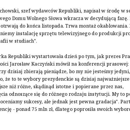
chowski, szef wydawców Republiki, napisał w środę w se
ego Domu Wolnego Słowa wkracza w decydującą fazę. 
otrwają do końca listopada. Trwa montaż okablowania.
niemy instalację sprzętu telewizyjnego do produkcji 
afii w studiach".
rka Republiki wystartowała dzień po tym, jak prezes Pr
ści Jarosław Kaczyński mówił na konferencji prasowej:
zy dzisiaj zbierają pieniądze, bo my nie jesteśmy jedyni,
o, że to te wybory prezydenckie są dzisiaj najważniejsz
sze niż różne, skądinąd istotne i popierane przez nas,
cia odnoszące się do różnego rodzaju instytucji. My to 
oceniamy sukcesy, ale jednak jest pewna gradacja". Par
encję - ponad 75 mln zł, dlatego poprosiła swoich wybo