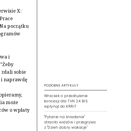
rwisie X:
Prace
 Na początku
programów
awa i
 "Żeby
 zdali sobie
e i naprawdę
PODOBNE ARTYKUŁY
popieramy,
Wniosek o przedłużenie
koncesji dla TVN 24 BiS
tia może
wpłynął do KRRiT
rców o wpłaty
"Pytanie na śniadanie"
straciło widzów i przegrywa
z "Dzień dobry wakacje"