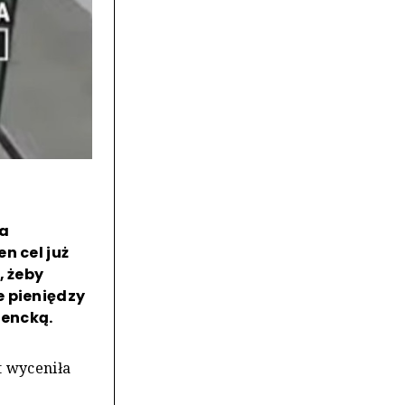
na
n cel już
, żeby
e pieniędzy
dencką.
t wyceniła