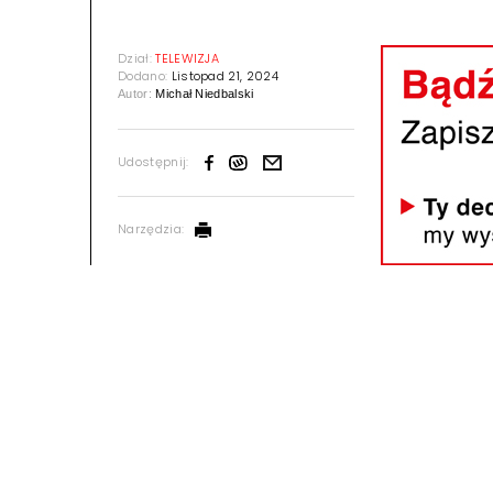
Dział:
TELEWIZJA
Dodano:
Listopad 21, 2024
Autor:
Michał Niedbalski
Udostępnij:
Narzędzia: