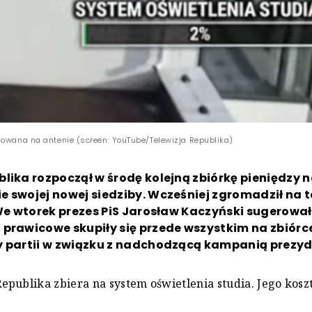
mowana na antenie (screen: YouTube/Telewizja Republika)
lika rozpoczął w środę kolejną zbiórkę pieniędzy 
 swojej nowej siedziby. Wcześniej zgromadził na te
 We wtorek prezes PiS Jarosław Kaczyński sugerował
prawicowe skupiły się przede wszystkim na zbiórc
y partii w związku z nadchodzącą kampanią prezy
publika zbiera na system oświetlenia studia. Jego kosz