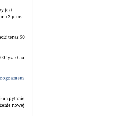
y jest
ano 2 proc.
cić teraz 50
0 tys. zł na
 programem
ł na pytanie
ażenie nowej