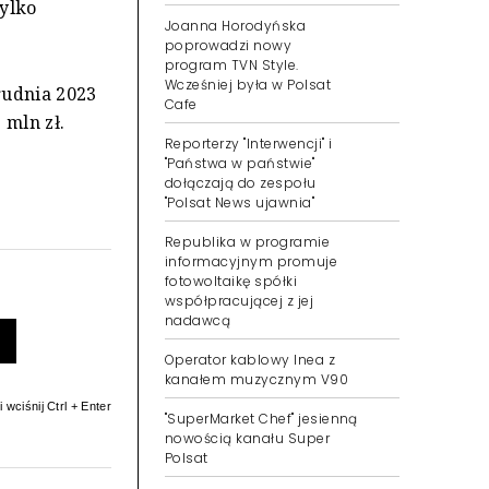
tylko
Joanna Horodyńska
poprowadzi nowy
program TVN Style.
Wcześniej była w Polsat
rudnia 2023
Cafe
 mln zł.
Reporterzy "Interwencji" i
"Państwa w państwie"
dołączają do zespołu
"Polsat News ujawnia"
Republika w programie
informacyjnym promuje
fotowoltaikę spółki
współpracującej z jej
nadawcą
Operator kablowy Inea z
kanałem muzycznym V90
 wciśnij Ctrl + Enter
"SuperMarket Chef" jesienną
nowością kanału Super
Polsat