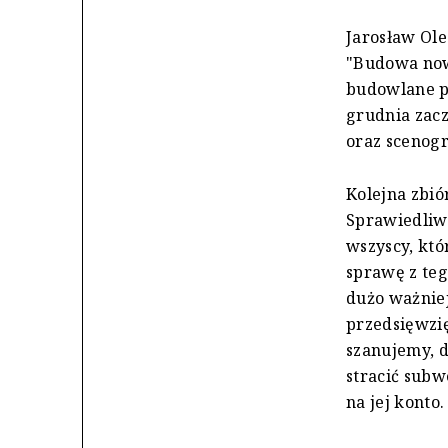
Jarosław Ole
"Budowa now
budowlane p
grudnia zacz
oraz scenogr
Kolejna zbió
Sprawiedliwo
wszyscy, któr
sprawę z teg
dużo ważniej
przedsięwzię
szanujemy, d
stracić subw
na jej konto.