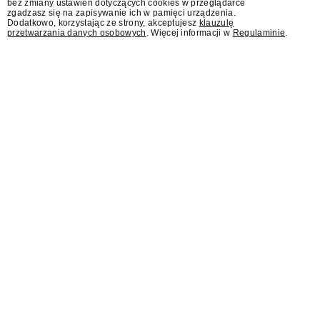
bez zmiany ustawień dotyczących cookies w przeglądarce
zapraszania gości.
zgadzasz się na zapisywanie ich w pamięci urządzenia.
Dodatkowo, korzystając ze strony, akceptujesz
klauzulę
przetwarzania danych osobowych
. Więcej informacji w
Regulaminie
.
AI Act wprowadza dla