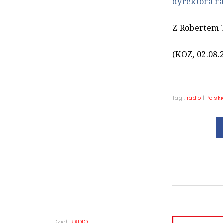
dyrektora ra
Z Robertem 
(KOZ, 02.08.
Tagi:
radio
|
Polski
Dział:
RADIO