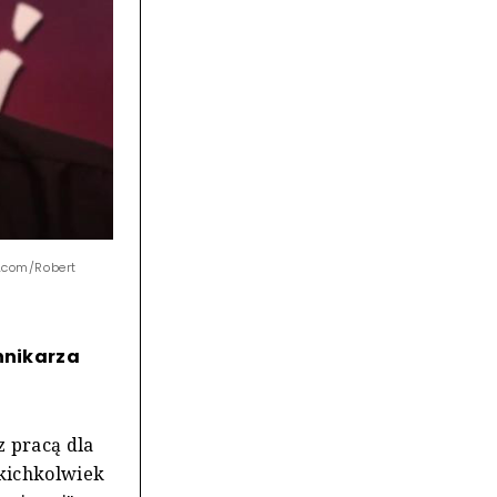
e.com/Robert
nnikarza
z pracą dla
akichkolwiek