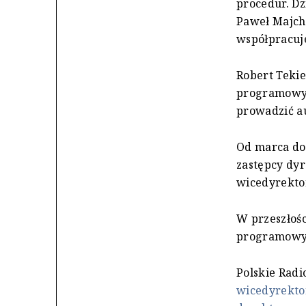
procedur. Dz
Paweł Majche
współpracuje
Robert Tekie
programowym
prowadzić au
Od marca do 
zastępcy dyr
wicedyrekto
W przeszłośc
programowym
Polskie Radi
wicedyrekto