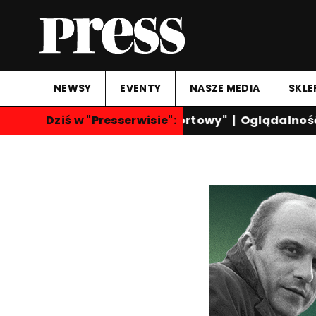
NEWSY
EVENTY
NASZE MEDIA
SKLE
Dziś w "Presserwisie":
"Przegląd Sportowy"
|
Oglądalność ka