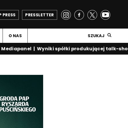
P PRESS
PRESSLETTER
O NAS
SZUKAJ
iapanel
|
Wyniki spółki produkującej talk-show Kr