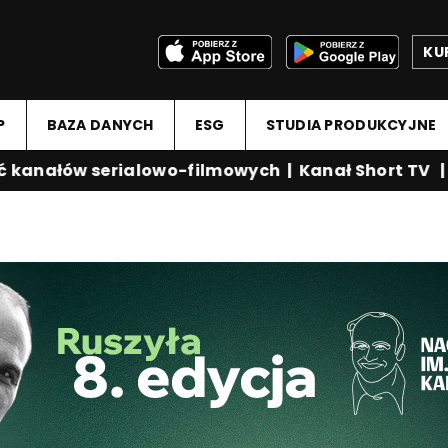
KU
P
BAZA DANYCH
ESG
STUDIA PRODUKCYJNE
nałów serialowo-filmowych
|
Kanał Short TV
|
Med