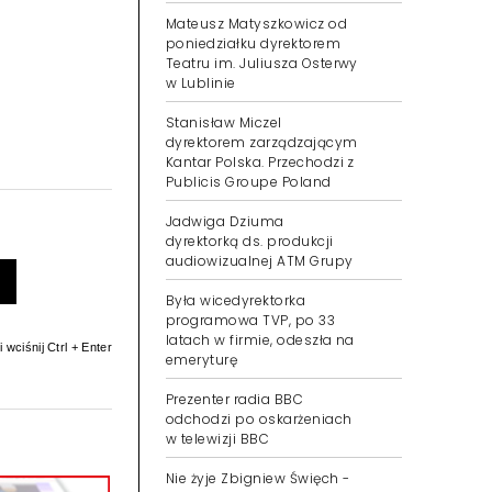
Mateusz Matyszkowicz od
poniedziałku dyrektorem
Teatru im. Juliusza Osterwy
w Lublinie
Stanisław Miczel
dyrektorem zarządzającym
Kantar Polska. Przechodzi z
Publicis Groupe Poland
Jadwiga Dziuma
dyrektorką ds. produkcji
audiowizualnej ATM Grupy
Była wicedyrektorka
programowa TVP, po 33
latach w firmie, odeszła na
 wciśnij Ctrl + Enter
emeryturę
Prezenter radia BBC
odchodzi po oskarżeniach
w telewizji BBC
Nie żyje Zbigniew Święch -