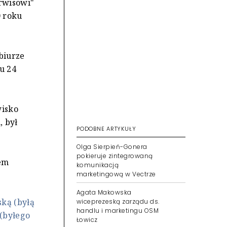
erwisowi"
0 roku
 biurze
u 24
wisko
, był
PODOBNE ARTYKUŁY
Olga Sierpień-Gonera
pokieruje zintegrowaną
rem
komunikacją
marketingową w Vectrze
Agata Makowska
ką (byłą
wiceprezeską zarządu ds.
handlu i marketingu OSM
(byłego
Łowicz