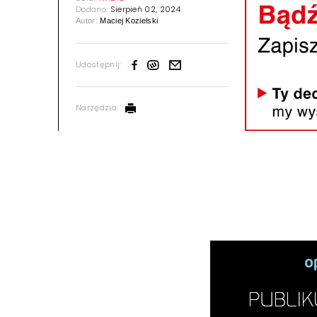
Dodano:
Sierpień 02, 2024
Autor:
Maciej Kozielski
Udostępnij:
Narzędzia: