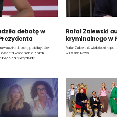
dziła debatę w
Rafał Zalewski 
 Prezydenta
kryminalnego w 
prowadziła debatę publicystów
Rafał Zalewski, wieloletni repo
zydenta wydarzenia z okazji
w Polsat News.
ockiego na prezydenta.