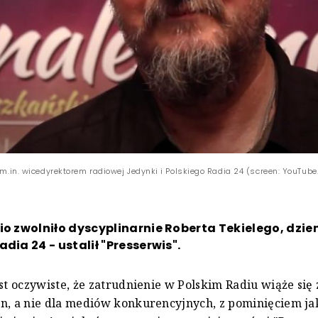
ł m.in. wicedyrektorem radiowej Jedynki i Polskiego Radia 24 (screen: YouTub
io zwolniło dyscyplinarnie Roberta Tekielego, dzie
dia 24 - ustalił "Presserwis".
est oczywiste, że zatrudnienie w Polskim Radiu wiąże się 
n, a nie dla mediów konkurencyjnych, z pominięciem j