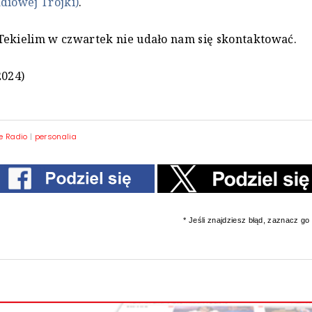
diowej Trójki)
.
Tekielim w czwartek nie udało nam się skontaktować.
2024)
e Radio
|
personalia
* Jeśli znajdziesz błąd, zaznacz go i