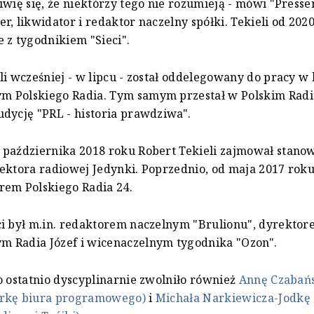
iwię się, że niektórzy tego nie rozumieją - mówi "Press
r, likwidator i redaktor naczelny spółki. Tekieli od 202
 z tygodnikiem "Sieci".
li wcześniej - w lipcu - został oddelegowany do pracy w
 Polskiego Radia. Tym samym przestał w Polskim Radi
dycję "PRL - historia prawdziwa".
października 2018 roku Robert Tekieli zajmował stano
ektora radiowej Jedynki. Poprzednio, od maja 2017 roku
rem Polskiego Radia 24.
i był m.in. redaktorem naczelnym "Brulionu", dyrekto
 Radia Józef i wicenaczelnym tygodnika "Ozon".
o ostatnio dyscyplinarnie zwolniło również
Annę Czabańs
rkę biura programowego)
i
Michała Narkiewicza-Jodkę 