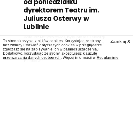
od poniedziałku
dyrektorem Teatru im.
Juliusza Osterwy w
Lublinie
Mateusz Matyszkowicz, były prezes Telewizji
Ta strona korzysta z plików cookies. Korzystając ze strony
Zamknij
X
Polskiej, w poniedziałek 10 sierpnia obejmie
bez zmiany ustawień dotyczących cookies w przeglądarce
stanowisko dyrektora Teatru im. Juliusza
zgadzasz się na zapisywanie ich w pamięci urządzenia.
Dodatkowo, korzystając ze strony, akceptujesz
klauzulę
Osterwy w Lublinie – dowiedział się
przetwarzania danych osobowych
. Więcej informacji w
Regulaminie
.
"Presserwis".