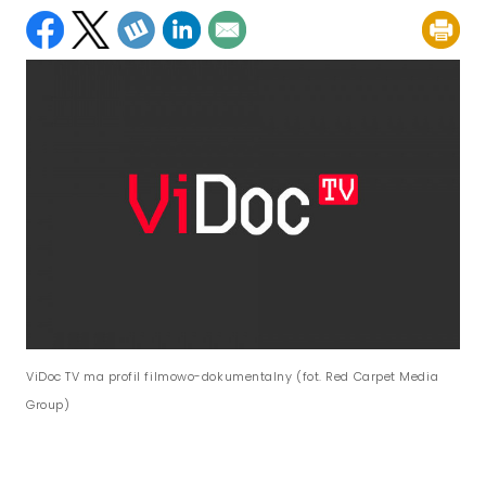
ViDoc TV ma profil filmowo-dokumentalny (fot. Red Carpet Media
Group)