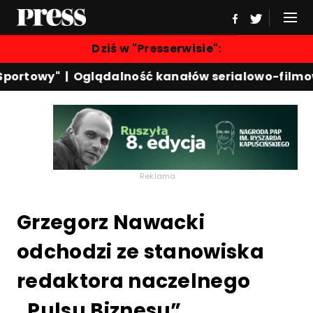
Dziś w "Presserwisie":
portowy"
|
Oglądalność kanałów serialowo-filmow
Reklama
Grzegorz Nawacki
odchodzi ze stanowiska
redaktora naczelnego
„Pulsu Biznesu”