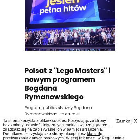
Polsat z "Lego Masters" i
nowym programem
Bogdana
Rymanowskiego
Program publicystyczny Bogdana
Rymanowskiego i teleturniej
muzyczny "Hitster. Muzyczna gra przebojów"
Ta strona korzysta z plików cookies. Korzystając ze strony
Zamknij
X
bez zmiany ustawień dotyczących cookies w przeglądarce
znajdą się wśród jesiennych nowości Polsatu.
zgadzasz się na zapisywanie ich w pamięci urządzenia.
Polsat przejmuje od TVN program "Lego
Dodatkowo, korzystając ze strony, akceptujesz
klauzulę
przetwarzania danych osobowych
. Więcej informacji w
Regulaminie
.
Masters".