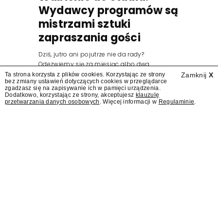
Wydawcy programów są
mistrzami sztuki
zapraszania gości
Dziś, jutro ani pojutrze nie da rady?
Odezwiemy się za miesiąc albo dwa.
Wydawcy programów są mistrzami sztuki
Ta strona korzysta z plików cookies. Korzystając ze strony
Zamknij
X
bez zmiany ustawień dotyczących cookies w przeglądarce
zapraszania gości.
zgadzasz się na zapisywanie ich w pamięci urządzenia.
Dodatkowo, korzystając ze strony, akceptujesz
klauzulę
przetwarzania danych osobowych
. Więcej informacji w
Regulaminie
.