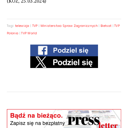
(KOZ, 25.03.2024)
Tagi:
telewizja
|
TVP
|
Ministerstwo Spraw Zagranicznych
|
Biełsat
|
TVP
Polonia
|
TVP World