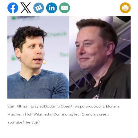
Sam Altman przy zakładaniu OpenAI współpracował z Elonem
Muskiem (fot. Wikimedia Commons/TechCrunch, screen:
YouTube/The Sun)