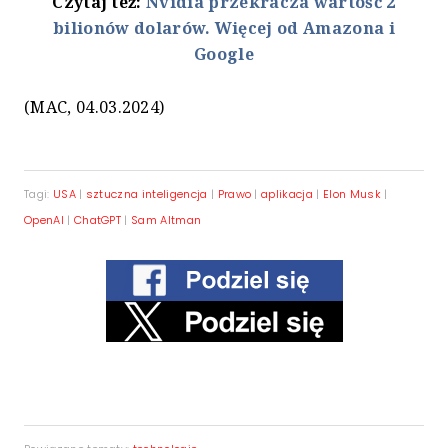
Czytaj też:
Nvidia przekracza wartość 2
bilionów dolarów. Więcej od Amazona i
Google
(MAC, 04.03.2024)
Tagi:
USA
|
sztuczna inteligencja
|
Prawo
|
aplikacja
|
Elon Musk
|
OpenAI
|
ChatGPT
|
Sam Altman