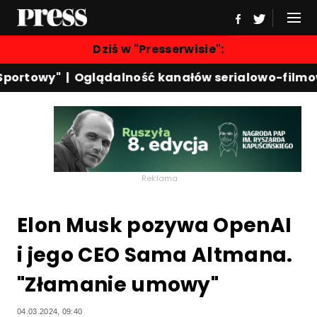
Dziś w "Presserwisie":
portowy"
|
Oglądalność kanałów serialowo-filmow
Reklama
Elon Musk pozywa OpenAI
i jego CEO Sama Altmana.
"Złamanie umowy"
04.03.2024, 09:40