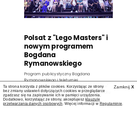
Polsat z "Lego Masters" i
nowym programem
Bogdana
Rymanowskiego
Program publicystyczny Bogdana
Rymanowskiego i teleturniej
muzyczny "Hitster. Muzyczna gra przebojów"
Ta strona korzysta z plików cookies. Korzystając ze strony
Zamknij
X
bez zmiany ustawień dotyczących cookies w przeglądarce
znajdą się wśród jesiennych nowości Polsatu.
zgadzasz się na zapisywanie ich w pamięci urządzenia.
Polsat przejmuje od TVN program "Lego
Dodatkowo, korzystając ze strony, akceptujesz
klauzulę
przetwarzania danych osobowych
. Więcej informacji w
Regulaminie
.
Masters".