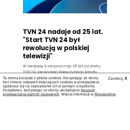
TVN 24 nadaje od 25 lat.
"Start TVN 24 był
rewolucją w polskiej
telewizji"
W niedzielę 9 sierpnia mija 25 lat od startu
TVN 24, pierwszego telewizyjnego kanału
informacyjnego w Polsce. Na ten dzień
Ta strona korzysta z plików cookies. Korzystając ze strony
Zamknij
X
bez zmiany ustawień dotyczących cookies w przeglądarce
zaplanowano finał urodzinowej trasy stacji
zgadzasz się na zapisywanie ich w pamięci urządzenia.
"Jesteśmy stąd". 25 lat TVN 24 dla Press.pl
Dodatkowo, korzystając ze strony, akceptujesz
klauzulę
przetwarzania danych osobowych
. Więcej informacji w
Regulaminie
.
podsumowują Jarosław Kuźniar, Tomasz Lis i
Marek Twaróg.