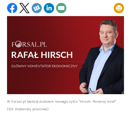
W Forsal.pl będzie autorem nowego cyklu "Hirsch. Poranny brief"
(fot. materiały prasowe)