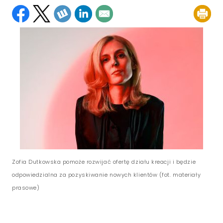
Zofia Dutkowska pomoże rozwijać ofertę działu kreacji i będzie
odpowiedzialna za pozyskiwanie nowych klientów (fot. materiały
prasowe)