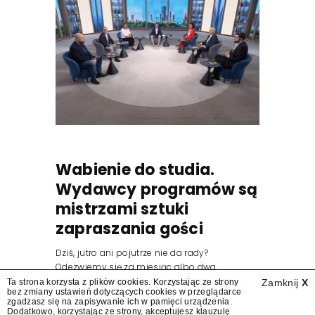
Wabienie do studia.
Wydawcy programów są
mistrzami sztuki
zapraszania gości
Dziś, jutro ani pojutrze nie da rady?
Odezwiemy się za miesiąc albo dwa.
Wydawcy programów są mistrzami sztuki
Ta strona korzysta z plików cookies. Korzystając ze strony
Zamknij
X
bez zmiany ustawień dotyczących cookies w przeglądarce
zapraszania gości.
zgadzasz się na zapisywanie ich w pamięci urządzenia.
Dodatkowo, korzystając ze strony, akceptujesz
klauzulę