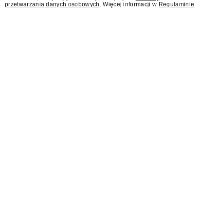
przetwarzania danych osobowych
. Więcej informacji w
Regulaminie
.
AI Act wprowadza dla
branży reklamowej nowy