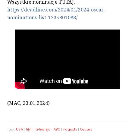
Wszystkie nominacje TUTAJ.
https://deadline.com/2024/01/2024-oscar-
nominations-list-1235801088/
(MAC, 23.01.2024)
Tagi:
USA
|
film
|
telewizja
|
ABC
|
nagrody
|
Oscary