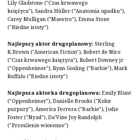
Lily Gladstone ("Czas krwawego
księżyca"), Sandra Hüller ("Anatomia upadku"),
Carey Mulligan ("Maestro"), Emma Stone
("Biedne istoty")
Najlepszy aktor drugoplanowy:
Sterling
K.Brown ("American Fiction"), Robert de Niro
("Czas krwawego księżyca"), Robert Downey jr
("Oppenheimer"), Ryan Gosling ("Barbie"), Mark
Ruffalo ("Biedne istoty")
Najlepsza aktorka drugoplanowa:
Emily Blunt
("Oppenheimer"), Danielle Brooks ("Kolor
purpury"), America Ferrera ("Barbie"), Jodie
Foster ("Nyad"), Da’Vine Joy Randolph
("Przesilenie wiosenne")