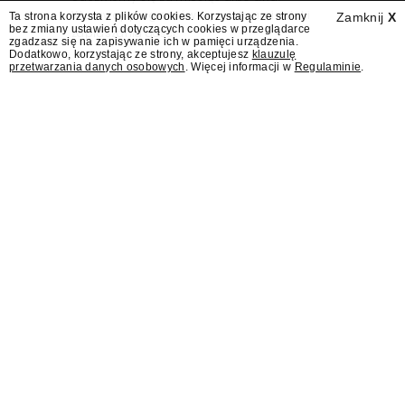
Wydawcy programów są mistrzami sztuki
Ta strona korzysta z plików cookies. Korzystając ze strony
Zamknij
X
bez zmiany ustawień dotyczących cookies w przeglądarce
zapraszania gości.
zgadzasz się na zapisywanie ich w pamięci urządzenia.
Dodatkowo, korzystając ze strony, akceptujesz
klauzulę
przetwarzania danych osobowych
. Więcej informacji w
Regulaminie
.