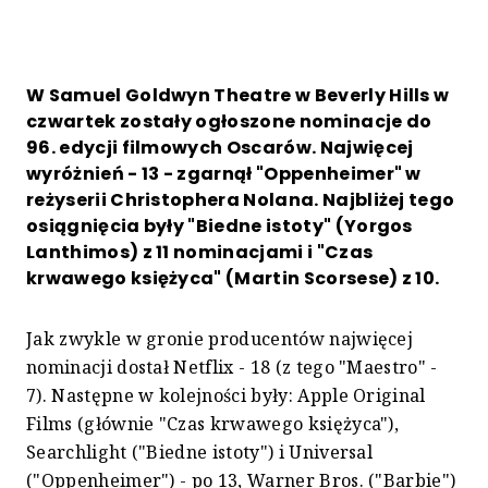
W Samuel Goldwyn Theatre w Beverly Hills w
czwartek zostały ogłoszone nominacje do
96. edycji filmowych Oscarów. Najwięcej
wyróżnień - 13 - zgarnął "Oppenheimer" w
reżyserii Christophera Nolana. Najbliżej tego
osiągnięcia były "Biedne istoty" (Yorgos
Lanthimos) z 11 nominacjami i "Czas
krwawego księżyca" (Martin Scorsese) z 10.
Jak zwykle w gronie producentów najwięcej
nominacji dostał Netflix - 18 (z tego "Maestro" -
7). Następne w kolejności były: Apple Original
Films (głównie "Czas krwawego księżyca"),
Searchlight ("Biedne istoty") i Universal
("Oppenheimer") - po 13, Warner Bros. ("Barbie")