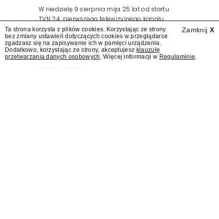
W niedzielę 9 sierpnia mija 25 lat od startu
TVN 24, pierwszego telewizyjnego kanału
informacyjnego w Polsce. Na ten dzień
Ta strona korzysta z plików cookies. Korzystając ze strony
Zamknij
X
bez zmiany ustawień dotyczących cookies w przeglądarce
zaplanowano finał urodzinowej trasy stacji
zgadzasz się na zapisywanie ich w pamięci urządzenia.
"Jesteśmy stąd". 25 lat TVN 24 dla Press.pl
Dodatkowo, korzystając ze strony, akceptujesz
klauzulę
przetwarzania danych osobowych
. Więcej informacji w
Regulaminie
.
podsumowują Jarosław Kuźniar, Tomasz Lis i
Marek Twaróg.