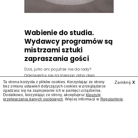
Wabienie do studia.
Wydawcy programów są
mistrzami sztuki
zapraszania gości
Dziś, jutro ani pojutrze nie da rady?
Odezwiemy się za miesiąc albo dwa.
Wydawcy programów są mistrzami sztuki
Ta strona korzysta z plików cookies. Korzystając ze strony
Zamknij
X
bez zmiany ustawień dotyczących cookies w przeglądarce
zapraszania gości.
zgadzasz się na zapisywanie ich w pamięci urządzenia.
Dodatkowo, korzystając ze strony, akceptujesz
klauzulę
przetwarzania danych osobowych
. Więcej informacji w
Regulaminie
.