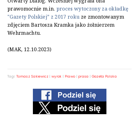
Otwarty Dialog. Wcześniej wygrała ona
prawomocnie m.in.
proces wytoczony za okładkę
"Gazety Polskiej” z 2017 roku
ze zmontowanym
zdjęciem Bartosza Kramka jako żołnierzem
Wehrmachtu.
(MAK, 12.10.2023)
Tagi:
Tomasz Sakiewicz
|
wyrok
|
Prawo
|
prasa
|
Gazeta Polska