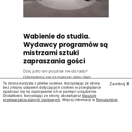
Wabienie do studia.
Wydawcy programów są
mistrzami sztuki
zapraszania gości
Dziś, jutro ani pojutrze nie da rady?
Odezwiemy się za miesiąc albo dwa.
Wydawcy programów są mistrzami sztuki
Ta strona korzysta z plików cookies. Korzystając ze strony
Zamknij
X
bez zmiany ustawień dotyczących cookies w przeglądarce
zapraszania gości.
zgadzasz się na zapisywanie ich w pamięci urządzenia.
Dodatkowo, korzystając ze strony, akceptujesz
klauzulę
przetwarzania danych osobowych
. Więcej informacji w
Regulaminie
.