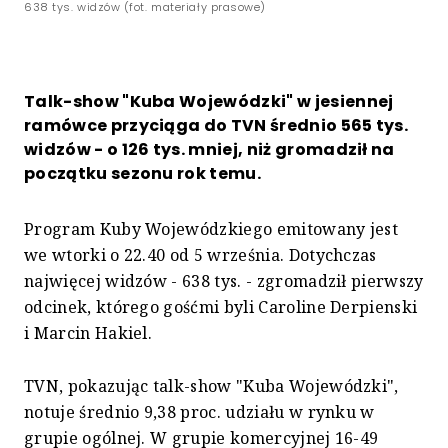
638 tys. widzów (fot. materiały prasowe)
Talk-show "Kuba Wojewódzki" w jesiennej
ramówce przyciąga do TVN średnio 565 tys.
widzów - o 126 tys. mniej, niż gromadził na
początku sezonu rok temu.
Program Kuby Wojewódzkiego emitowany jest
we wtorki o 22.40 od 5 września. Dotychczas
najwięcej widzów - 638 tys. - zgromadził pierwszy
odcinek, którego gośćmi byli Caroline Derpienski
i Marcin Hakiel.
TVN, pokazując talk-show "Kuba Wojewódzki",
notuje średnio 9,38 proc. udziału w rynku w
grupie ogólnej. W grupie komercyjnej 16-49