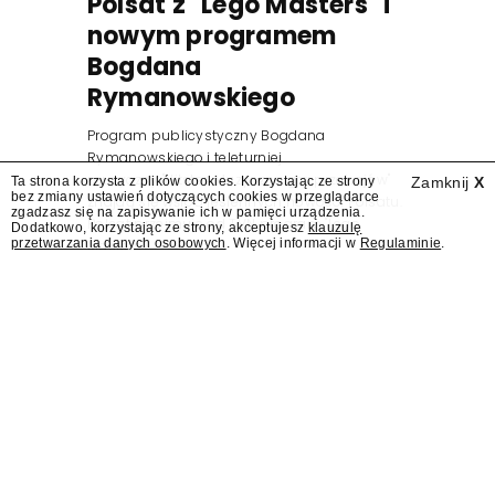
Polsat z "Lego Masters" i
nowym programem
Bogdana
Rymanowskiego
Program publicystyczny Bogdana
Rymanowskiego i teleturniej
muzyczny "Hitster. Muzyczna gra przebojów"
Ta strona korzysta z plików cookies. Korzystając ze strony
Zamknij
X
bez zmiany ustawień dotyczących cookies w przeglądarce
znajdą się wśród jesiennych nowości Polsatu.
zgadzasz się na zapisywanie ich w pamięci urządzenia.
Polsat przejmuje od TVN program "Lego
Dodatkowo, korzystając ze strony, akceptujesz
klauzulę
przetwarzania danych osobowych
. Więcej informacji w
Regulaminie
.
Masters".