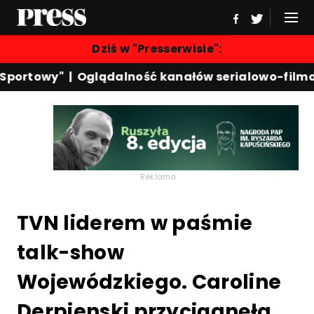
Dziś w "Presserwisie":
portowy"
|
Oglądalność kanałów serialowo-filmow
Reklama
TVN liderem w paśmie
talk-show
Wojewódzkiego. Caroline
Derpienski przyciągnęła