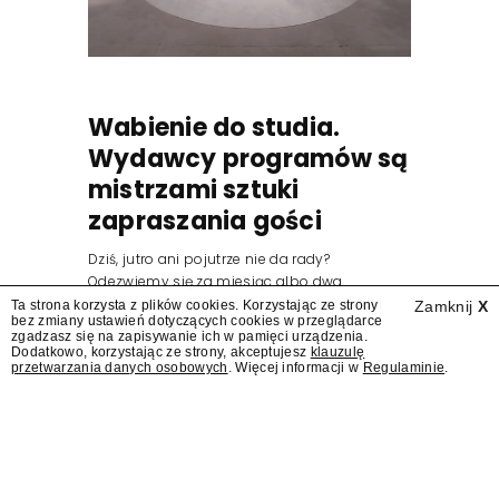
Wabienie do studia.
Wydawcy programów są
mistrzami sztuki
zapraszania gości
Dziś, jutro ani pojutrze nie da rady?
Odezwiemy się za miesiąc albo dwa.
Wydawcy programów są mistrzami sztuki
Ta strona korzysta z plików cookies. Korzystając ze strony
Zamknij
X
bez zmiany ustawień dotyczących cookies w przeglądarce
zapraszania gości.
zgadzasz się na zapisywanie ich w pamięci urządzenia.
Dodatkowo, korzystając ze strony, akceptujesz
klauzulę
przetwarzania danych osobowych
. Więcej informacji w
Regulaminie
.