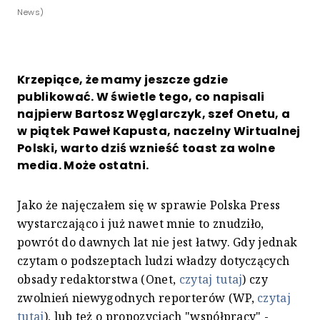
News)
Krzepiące, że mamy jeszcze gdzie
publikować. W świetle tego, co napisali
najpierw Bartosz Węglarczyk, szef Onetu, a
w piątek Paweł Kapusta, naczelny Wirtualnej
Polski, warto dziś wznieść toast za wolne
media. Może ostatni.
Jako że najęczałem się w sprawie Polska Press
wystarczająco i już nawet mnie to znudziło,
powrót do dawnych lat nie jest łatwy. Gdy jednak
czytam o podszeptach ludzi władzy dotyczących
obsady redaktorstwa (Onet,
czytaj tutaj
) czy
zwolnień niewygodnych reporterów (WP,
czytaj
tutaj
), lub też o propozycjach "współpracy" -