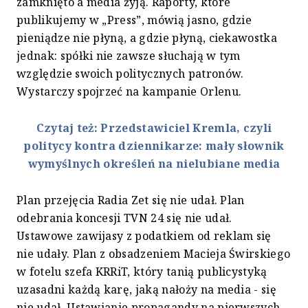
zamknięto a media żyją. Raporty, które
publikujemy w „Press”, mówią jasno, gdzie
pieniądze nie płyną, a gdzie płyną, ciekawostka
jednak: spółki nie zawsze słuchają w tym
względzie swoich politycznych patronów.
Wystarczy spojrzeć na kampanie Orlenu.
Czytaj też: Przedstawiciel Kremla, czyli
politycy kontra dziennikarze: mały słownik
wymyślnych określeń na nielubiane media
Plan przejęcia Radia Zet się nie udał. Plan
odebrania koncesji TVN 24 się nie udał.
Ustawowe zawijasy z podatkiem od reklam się
nie udały. Plan z obsadzeniem Macieja Świrskiego
w fotelu szefa KRRiT, który tanią publicystyką
uzasadni każdą karę, jaką nałoży na media - się
nie udał. Ustawianie propagandy na pierwszych