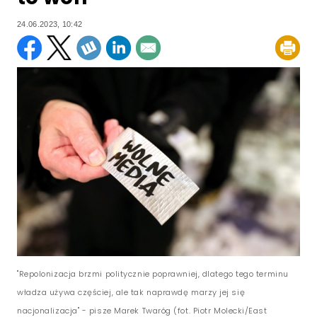
24.06.2023, 10:42
"Repolonizacja brzmi politycznie poprawniej, dlatego tego terminu
władza używa częściej, ale tak naprawdę marzy jej się
nacjonalizacja" - pisze Marek Twaróg (fot. Piotr Molecki/East