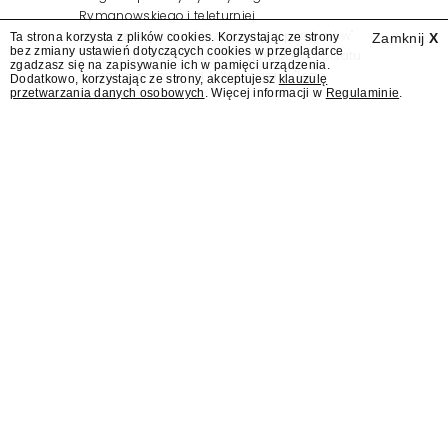
Rymanowskiego i teleturniej
muzyczny "Hitster. Muzyczna gra przebojów"
Ta strona korzysta z plików cookies. Korzystając ze strony
Zamknij
X
bez zmiany ustawień dotyczących cookies w przeglądarce
znajdą się wśród jesiennych nowości Polsatu.
zgadzasz się na zapisywanie ich w pamięci urządzenia.
Polsat przejmuje od TVN program "Lego
Dodatkowo, korzystając ze strony, akceptujesz
klauzulę
przetwarzania danych osobowych
. Więcej informacji w
Regulaminie
.
Masters".