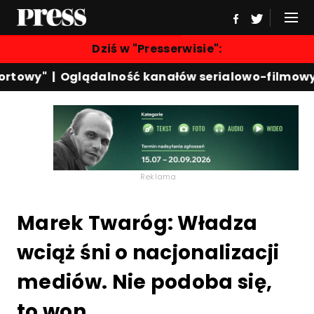
Dziś w "Presserwisie":
rtowy"
|
Oglądalność kanałów serialowo-filmowyc
Reklama
Marek Twaróg: Władza
wciąż śni o nacjonalizacji
mediów. Nie podoba się,
to won