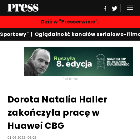
Dziś w "Presserwisie":
portowy"
|
Oglądalność kanałów serialowo-filmow
Reklama
Dorota Natalia Haller
zakończyła pracę w
Huawei CBG
01.06.2023, 06:02