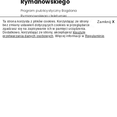
Rymanowskiego
Program publicystyczny Bogdana
Rymanowskiego i teleturniej
muzyczny "Hitster. Muzyczna gra przebojów"
Ta strona korzysta z plików cookies. Korzystając ze strony
Zamknij
X
bez zmiany ustawień dotyczących cookies w przeglądarce
znajdą się wśród jesiennych nowości Polsatu.
zgadzasz się na zapisywanie ich w pamięci urządzenia.
Polsat przejmuje od TVN program "Lego
Dodatkowo, korzystając ze strony, akceptujesz
klauzulę
przetwarzania danych osobowych
. Więcej informacji w
Regulaminie
.
Masters".