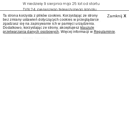
W niedzielę 9 sierpnia mija 25 lat od startu
TVN 24, pierwszego telewizyjnego kanału
informacyjnego w Polsce. Na ten dzień
Ta strona korzysta z plików cookies. Korzystając ze strony
Zamknij
X
bez zmiany ustawień dotyczących cookies w przeglądarce
zaplanowano finał urodzinowej trasy stacji
zgadzasz się na zapisywanie ich w pamięci urządzenia.
"Jesteśmy stąd". 25 lat TVN 24 dla Press.pl
Dodatkowo, korzystając ze strony, akceptujesz
klauzulę
przetwarzania danych osobowych
. Więcej informacji w
Regulaminie
.
podsumowują Jarosław Kuźniar, Tomasz Lis i
Marek Twaróg.