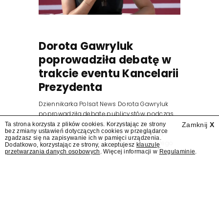
Dorota Gawryluk
poprowadziła debatę w
trakcie eventu Kancelarii
Prezydenta
Dziennikarka Polsat News Dorota Gawryluk
poprowadziła debatę publicystów podczas
zorganizowanego przez Kancelarię
Ta strona korzysta z plików cookies. Korzystając ze strony
Zamknij
X
bez zmiany ustawień dotyczących cookies w przeglądarce
Prezydenta wydarzenia z okazji pierwszej
zgadzasz się na zapisywanie ich w pamięci urządzenia.
rocznicy zaprzysiężenia Karola Nawrockiego
Dodatkowo, korzystając ze strony, akceptujesz
klauzulę
przetwarzania danych osobowych
. Więcej informacji w
Regulaminie
.
na prezydenta.