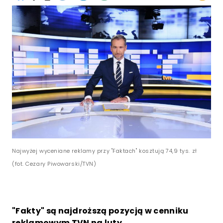
Najwyżej wyceniane reklamy przy "Faktach" kosztują 74,9 tys. zł
(fot. Cezary Piwowarski/TVN)
"Fakty" są najdroższą pozycją w cenniku
reklamowym TVN na luty.