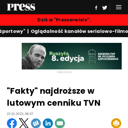
Dziś w "Presserwisie":
portowy"
|
Oglądalność kanałów serialowo-filmow
Reklama
"Fakty" najdroższe w
lutowym cenniku TVN
23.01.2023, 06:07