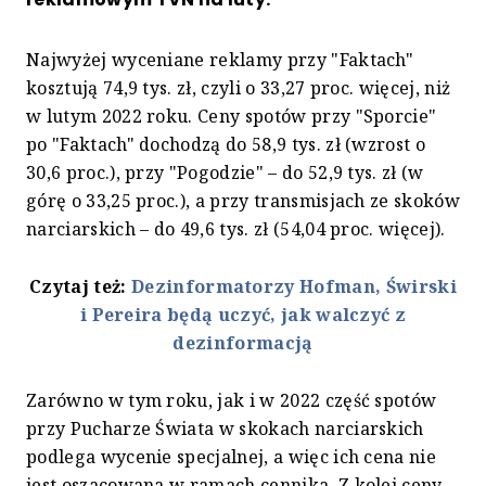
Najwyżej wyceniane reklamy przy "Faktach"
kosztują 74,9 tys. zł, czyli o 33,27 proc. więcej, niż
w lutym 2022 roku. Ceny spotów przy "Sporcie"
po "Faktach" dochodzą do 58,9 tys. zł (wzrost o
30,6 proc.), przy "Pogodzie" – do 52,9 tys. zł (w
górę o 33,25 proc.), a przy transmisjach ze skoków
narciarskich – do 49,6 tys. zł (54,04 proc. więcej).
Czytaj też:
Dezinformatorzy Hofman, Świrski
i Pereira będą uczyć, jak walczyć z
dezinformacją
Zarówno w tym roku, jak i w 2022 część spotów
przy Pucharze Świata w skokach narciarskich
podlega wycenie specjalnej, a więc ich cena nie
jest oszacowana w ramach cennika. Z kolei ceny