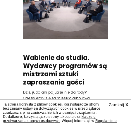
Wabienie do studia.
Wydawcy programów są
mistrzami sztuki
zapraszania gości
Dziś, jutro ani pojutrze nie da rady?
Odezwiemy się za miesiąc albo dwa.
Wydawcy programów są mistrzami sztuki
Ta strona korzysta z plików cookies. Korzystając ze strony
Zamknij
X
bez zmiany ustawień dotyczących cookies w przeglądarce
zapraszania gości.
zgadzasz się na zapisywanie ich w pamięci urządzenia.
Dodatkowo, korzystając ze strony, akceptujesz
klauzulę
przetwarzania danych osobowych
. Więcej informacji w
Regulaminie
.