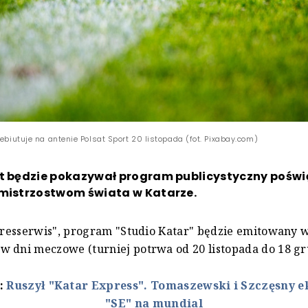
debiutuje na antenie Polsat Sport 20 listopada (fot. Pixabay.com)
rt będzie pokazywał program publicystyczny pośw
 mistrzostwom świata w Katarze.
"Presserwis", program "Studio Katar" będzie emitowany 
 dni meczowe (turniej potrwa od 20 listopada do 18 gr
ż:
Ruszył "Katar Express". Tomaszewski i Szczęsny 
"SE" na mundial