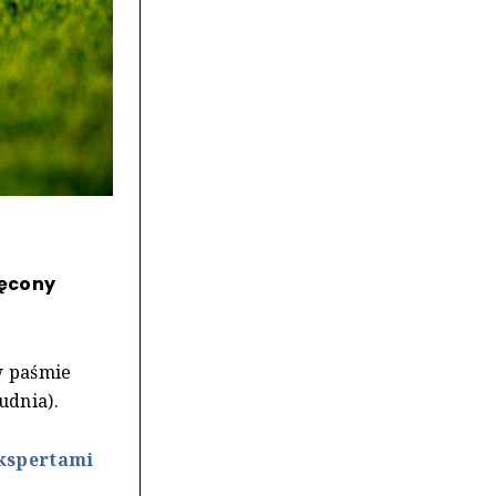
ięcony
w paśmie
udnia).
ekspertami