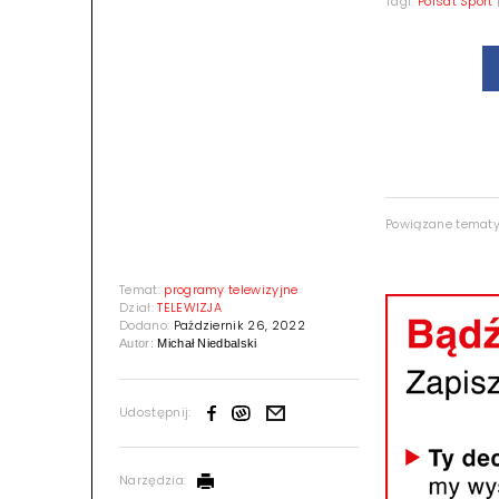
Tagi:
Polsat Sport
Powiązane temat
Temat:
programy telewizyjne
Dział:
TELEWIZJA
Dodano:
Październik 26, 2022
Autor:
Michał Niedbalski
Udostępnij:
Narzędzia: