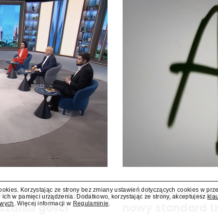
cookies. Korzystając ze strony bez zmiany ustawień dotyczących cookies w prz
dawcy programów
AI Act wprowadz
 ich w pamięci urządzenia. Dodatkowo, korzystając ze strony, akceptujesz
kla
owych
. Więcej informacji w
Regulaminie
.
szania gości
nowy standard t