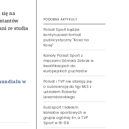
 się na
PODOBNE ARTYKUŁY
entantów
ani ze studia
Polsat Sport będzie
kontynuował format
publicystyczny "Kosa na
Kosę"
Kanały Polsat Sport z
meczami Górnika Zabrze w
kwalifikacjach do
europejskich pucharów
mundialu w
Polsat i TVP nie starają się
o sublicencję do ligi MLS z
udziałem Roberta
Lewandowskiego
Eurosport 1 liderem
kanałów sportowych w
grupie ogólnej 4+, a TVP
Sport w 16-59