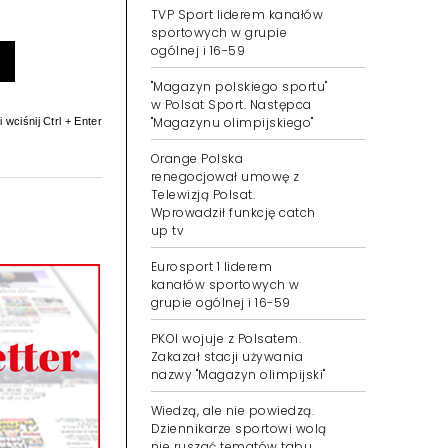
TVP Sport liderem kanałów
sportowych w grupie
ogólnej i 16-59
"Magazyn polskiego sportu"
w Polsat Sport. Następca
"Magazynu olimpijskiego"
 wciśnij Ctrl + Enter
Orange Polska
renegocjował umowę z
Telewizją Polsat.
Wprowadził funkcję catch
up tv
Eurosport 1 liderem
kanałów sportowych w
grupie ogólnej i 16-59
PKOl wojuje z Polsatem.
Zakazał stacji używania
nazwy "Magazyn olimpijski"
Wiedzą, ale nie powiedzą.
Dziennikarze sportowi wolą
nie ruszać tematów tabu