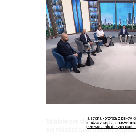
Ta strona korzysta z plików 
Wabienie do studia. Wy
zgadzasz się na zapisywanie
przetwarzania danych osob
są mistrzami sztuki zapra