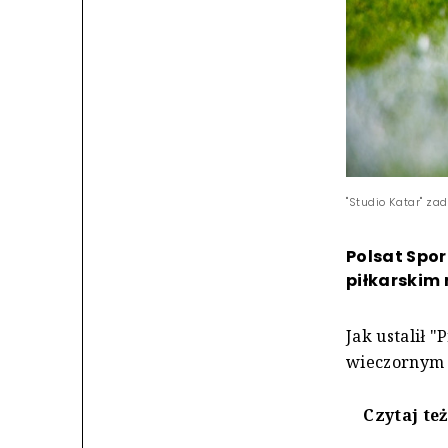
"Studio Katar" za
Polsat Spo
piłkarskim
Jak ustalił 
wieczornym w
Czytaj te