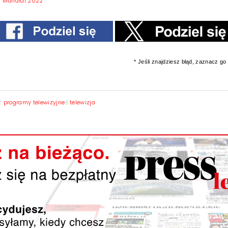
|
Mundial 2022
* Jeśli znajdziesz błąd, zaznacz go i
y:
programy telewizyjne
|
telewizja