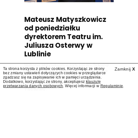
Mateusz Matyszkowicz
od poniedziałku
dyrektorem Teatru im.
Juliusza Osterwy w
Lublinie
Mateusz Matyszkowicz, były prezes Telewizji
Ta strona korzysta z plików cookies. Korzystając ze strony
Zamknij
X
Polskiej, w poniedziałek 10 sierpnia obejmie
bez zmiany ustawień dotyczących cookies w przeglądarce
stanowisko dyrektora Teatru im. Juliusza
zgadzasz się na zapisywanie ich w pamięci urządzenia.
Dodatkowo, korzystając ze strony, akceptujesz
klauzulę
Osterwy w Lublinie – dowiedział się
przetwarzania danych osobowych
. Więcej informacji w
Regulaminie
.
"Presserwis".