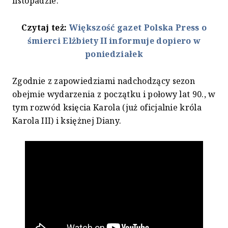
listopadzie.
Czytaj też:
Większość gazet Polska Press o
śmierci Elżbiety II informuje dopiero w
poniedziałek
Zgodnie z zapowiedziami nadchodzący sezon
obejmie wydarzenia z początku i połowy lat 90., w
tym rozwód księcia Karola (już oficjalnie króla
Karola III) i księżnej Diany.