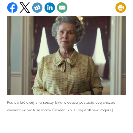
Postać królowej siłą rzeczy była wiodącą postacią dotychczas
wyemitowanych sezonów (screen: YouTube/Matthew Rogers)