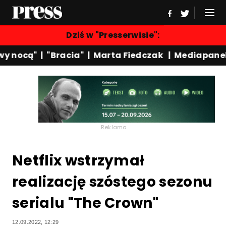
Dziś w "Presserwisie":
 nocą"
|
"Bracia"
|
Marta Fiedczak
|
Mediapanel
Reklama
Netflix wstrzymał
realizację szóstego sezonu
serialu "The Crown"
12.09.2022, 12:29