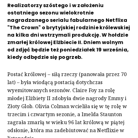
Realizatorzy szóstego i w założeniu
ostatniego sezonu wielokrotnie
nagradzanego serialu fabularnego Netflixa
"The Crown" o brytyjskiej rodzinie królewskiej
na kilka dni wstrzymali produkcję. W hołdzie
zmarłej królowej Elżbiecie II. Dniem wolnym
od zdjęć będzie też poniedziałek 19 września,
kiedy odbędzie się pogrzeb.
Postać królowej – siłą rzeczy (panowała przez 70
lat) – była wiodącą postacią dotychczas
wyemitowanych sezonów. Claire Foy za rolę
młodej Elżbiety II zdobyła dwie nagrody Emmy i
Złoty Glob. Olivia Colman wcieliła się w tę rolę w
trzecim i czwartym sezonie, a Imelda Staunton
zagrała zmarłą w wieku 96 lat królową w piątej
odsłonie, która ma zadebiutować na Netflixie w