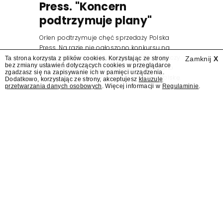
Press. "Koncern
podtrzymuje plany"
Orlen podtrzymuje chęć sprzedaży Polska
Press. Na razie nie ogłoszono konkursu na
nowego prezesa wydawnictwa. Wśród graczy
Ta strona korzysta z plików cookies. Korzystając ze strony
Zamknij
X
bez zmiany ustawień dotyczących cookies w przeglądarce
zainteresowanych przejęciem wymieniano
zgadzasz się na zapisywanie ich w pamięci urządzenia.
wcześniej Grupę ZPR Media i Wirtualną Polskę.
Dodatkowo, korzystając ze strony, akceptujesz
klauzulę
przetwarzania danych osobowych
. Więcej informacji w
Regulaminie
.