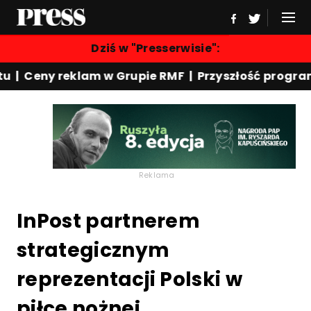
Dziś w "Presserwisie":
eny reklam w Grupie RMF | Przyszłość programu "R
Reklama
InPost partnerem
strategicznym
reprezentacji Polski w
piłce nożnej