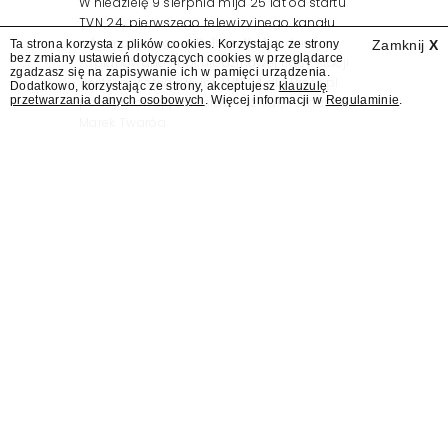
W niedzielę 9 sierpnia mija 25 lat od startu
TVN 24, pierwszego telewizyjnego kanału
informacyjnego w Polsce. Na ten dzień
Ta strona korzysta z plików cookies. Korzystając ze strony
Zamknij
X
bez zmiany ustawień dotyczących cookies w przeglądarce
zaplanowano finał urodzinowej trasy stacji
zgadzasz się na zapisywanie ich w pamięci urządzenia.
"Jesteśmy stąd". 25 lat TVN 24 dla Press.pl
Dodatkowo, korzystając ze strony, akceptujesz
klauzulę
przetwarzania danych osobowych
. Więcej informacji w
Regulaminie
.
podsumowują Jarosław Kuźniar, Tomasz Lis i
Marek Twaróg.