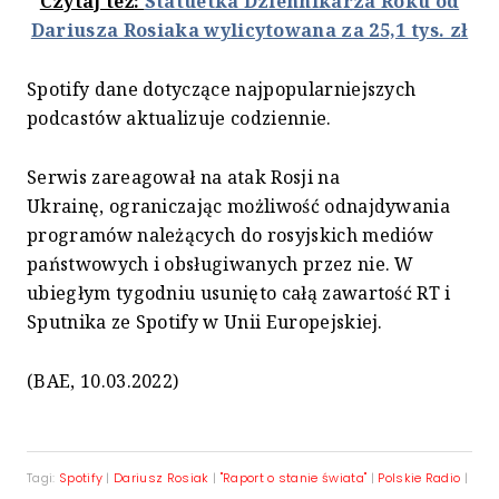
Czytaj też:
Statuetka Dziennikarza Roku od
Dariusza Rosiaka wylicytowana za 25,1 tys. zł
Spotify dane dotyczące najpopularniejszych
podcastów aktualizuje codziennie.
Serwis zareagował na atak Rosji na
Ukrainę, ograniczając możliwość odnajdywania
programów należących do rosyjskich mediów
państwowych i obsługiwanych przez nie. W
ubiegłym tygodniu usunięto całą zawartość RT i
Sputnika ze Spotify w Unii Europejskiej.
(BAE, 10.03.2022)
Tagi:
Spotify
|
Dariusz Rosiak
|
"Raport o stanie świata"
|
Polskie Radio
|