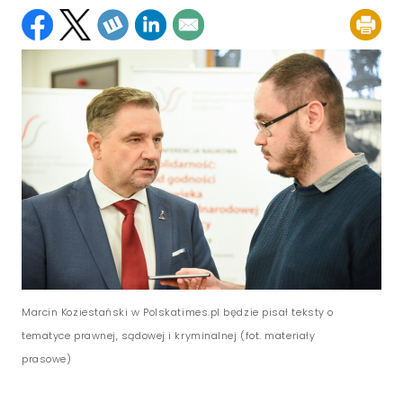
Marcin Koziestański w Polskatimes.pl będzie pisał teksty o
tematyce prawnej, sądowej i kryminalnej (fot. materiały
prasowe)