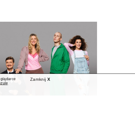
eglądarce
Zamknij
X
uzulę