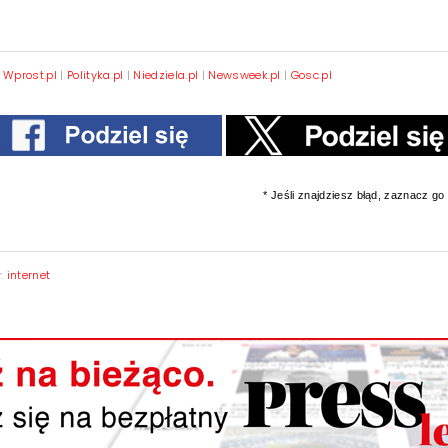
|
Wprost.pl
|
Polityka.pl
|
Niedziela.pl
|
Newsweek.pl
|
Gosc.pl
* Jeśli znajdziesz błąd, zaznacz go i
y:
internet