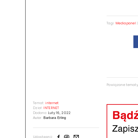
Tagi:
Mediapanel
Powiązane temat
Temat:
internet
Dział:
INTERNET
Dodano:
Luty 16, 2022
Autor:
Barbara Erling
Udostępnij: