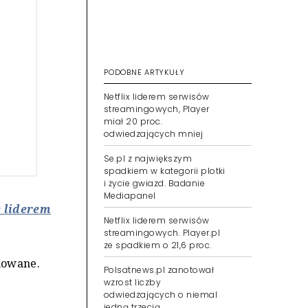
PODOBNE ARTYKUŁY
Netflix liderem serwisów
streamingowych, Player
miał 20 proc.
odwiedzających mniej
Se.pl z największym
spadkiem w kategorii plotki
i życie gwiazd. Badanie
Mediapanel
e liderem
Netflix liderem serwisów
streamingowych. Player.pl
ze spadkiem o 21,6 proc.
ymowane.
Polsatnews.pl zanotował
wzrost liczby
odwiedzających o niemal
jedną trzecią