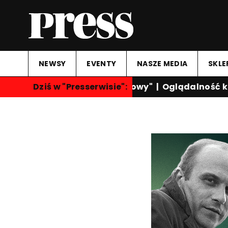
NEWSY
EVENTY
NASZE MEDIA
SKLE
Dziś w "Presserwisie":
"Przegląd Sportowy"
|
Oglądalność kan