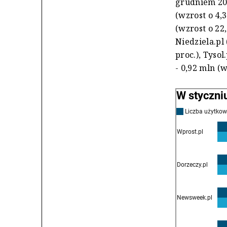
grudniem 2021
(wzrost o 4,
(wzrost o 22,
Niedziela.pl
proc.), Tysol
- 0,92 mln (w