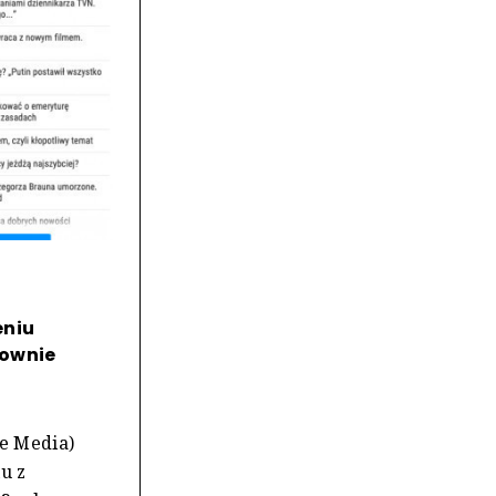
eniu
nownie
e Media)
u z