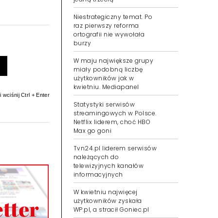
Niestrategiczny temat. Po
raz pierwszy reforma
ortografii nie wywołała
burzy
W maju największe grupy
miały podobną liczbę
użytkowników jak w
kwietniu. Mediapanel
 wciśnij Ctrl + Enter
Statystyki serwisów
streamingowych w Polsce.
Netflix liderem, choć HBO
Max go goni
Tvn24.pl liderem serwisów
należących do
telewizyjnych kanałów
informacyjnych
W kwietniu najwięcej
użytkowników zyskała
WP.pl, a stracił Goniec.pl