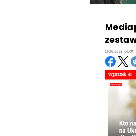
Mediap
zestaw
16.02.2022, 06:00