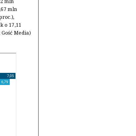
42 mln
2,67 mln
proc.),
k o 17,11
ut Gość Media)