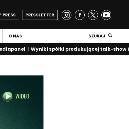
P PRESS
PRESSLETTER
O NAS
SZUKAJ
apanel
|
Wyniki spółki produkującej talk-show Krz