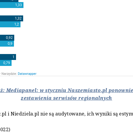
eż: Mediapanel: w styczniu Naszemiasto.pl ponowni
zestawienia serwisów regionalnych
.pl i Niedziela.pl nie są audytowane, ich wyniki są est
2022)