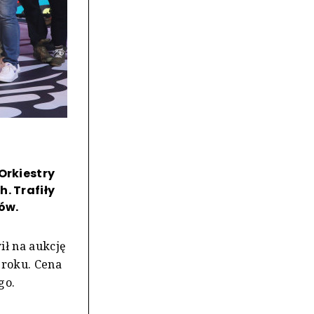
Orkiestry
. Trafiły
ów.
ił na aukcję
 roku. Cena
go.