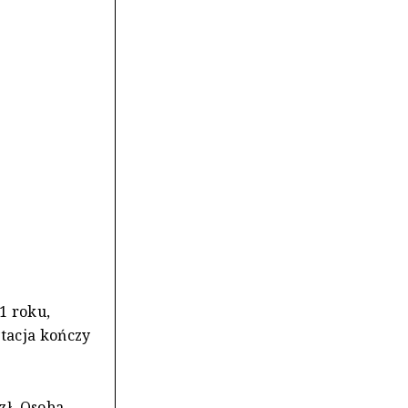
1 roku,
ytacja kończy
zł. Osoba,