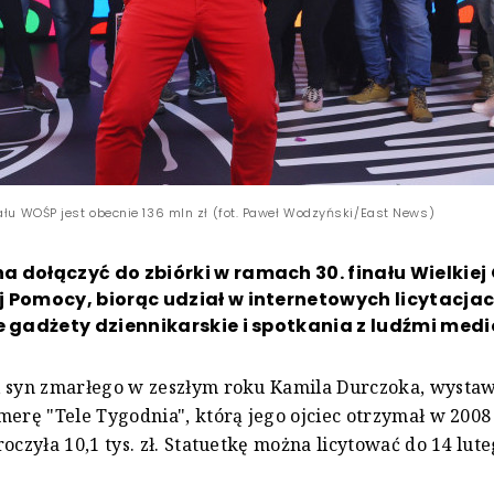
nału WOŚP jest obecnie 136 mln zł (fot. Paweł Wodzyński/East News)
 dołączyć do zbiórki w ramach 30. finału Wielkiej 
 Pomocy, biorąc udział w internetowych licytacjach
e gadżety dziennikarskie i spotkania z ludźmi medi
 syn zmarłego w zeszłym roku Kamila Durczoka, wystaw
merę "Tele Tygodnia", którą jego ojciec otrzymał w 2008
oczyła 10,1 tys. zł. Statuetkę można licytować do 14 lute