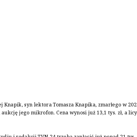
ej Knapik, syn lektora Tomasza Knapika, zmarłego w 202
aukcję jego mikrofon. Cena wynosi już 13,1 tys. zł, a lic
udiu i redakcji TVN 24 trzeba zapłacić już ponad 21 tys. 