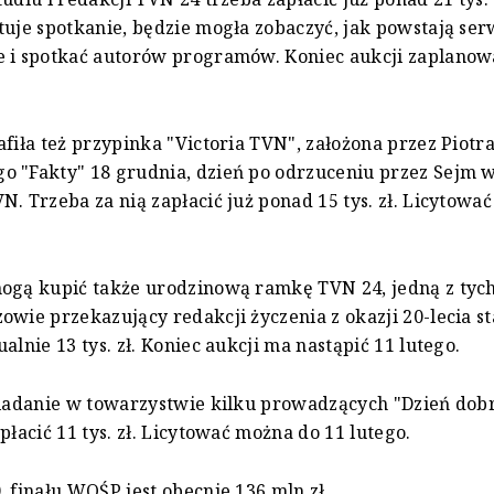
tuje spotkanie, będzie mogła zobaczyć, jak powstają ser
e i spotkać autorów programów. Koniec aukcji zaplanow
afiła też przypinka "Victoria TVN", założona przez Piotr
 "Fakty" 18 grudnia, dzień po odrzuceniu przez Sejm 
N. Trzeba za nią zapłacić już ponad 15 tys. zł. Licytowa
ogą kupić także urodzinową ramkę TVN 24, jedną z tych
owie przekazujący redakcji życzenia z okazji 20-lecia st
alnie 13 tys. zł. Koniec aukcji ma nastąpić 11 lutego.
niadanie w towarzystwie kilku prowadzących "Dzień dob
płacić 11 tys. zł. Licytować można do 11 lutego.
. finału WOŚP jest obecnie 136 mln zł.