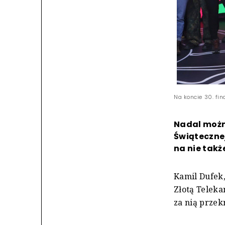
Na koncie 30. fi
Nadal można
Świątecznej
na nie takż
Kamil Dufek,
Złotą Teleka
za nią przekr