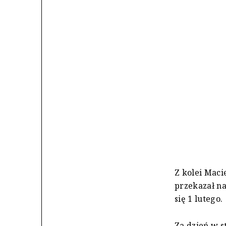
Z kolei Maci
przekazał na 
się 1 lutego.
Za dzień w st