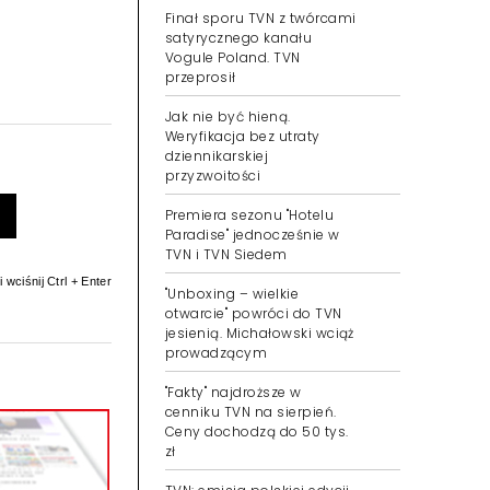
Finał sporu TVN z twórcami
satyrycznego kanału
Vogule Poland. TVN
przeprosił
Jak nie być hieną.
Weryfikacja bez utraty
dziennikarskiej
przyzwoitości
Premiera sezonu "Hotelu
Paradise" jednocześnie w
TVN i TVN Siedem
 wciśnij Ctrl + Enter
"Unboxing – wielkie
otwarcie" powróci do TVN
jesienią. Michałowski wciąż
prowadzącym
"Fakty" najdroższe w
cenniku TVN na sierpień.
Ceny dochodzą do 50 tys.
zł