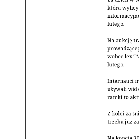
która wylicy
informacyjn
lutego.
Na aukcję tr
prowadzącego
wobec lex TV
lutego.
Internauci m
używali widz
ramki to aktu
Z kolei za ś
trzeba już za
Na koncie 30