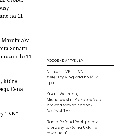
wisy
ano na 11
a Marciniaka,
weta Senatu
ć można do 11
PODOBNE ARTYKUŁY
Nielsen: TVP 1 i TVN
zwiększyły oglądalność w
, które
lipcu
acji. Cena
Krzan, Wellman,
Michałowski i Prokop wśród
prowadzących sopocki
festiwal TVN
ry TVN"
Radio Pol'and'Rock po raz
pierwszy także na UKF. "To
rewolucja"