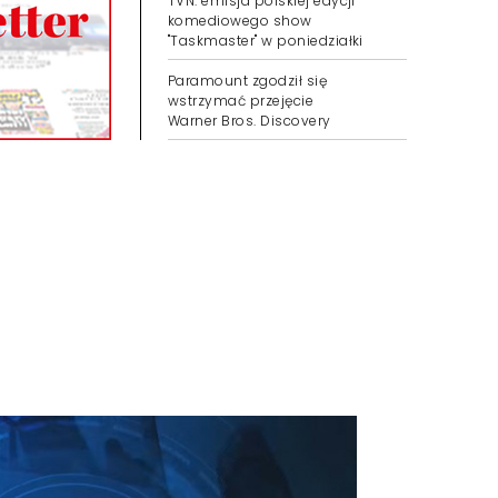
TVN: emisja polskiej edycji
komediowego show
"Taskmaster" w poniedziałki
Paramount zgodził się
wstrzymać przejęcie
Warner Bros. Discovery