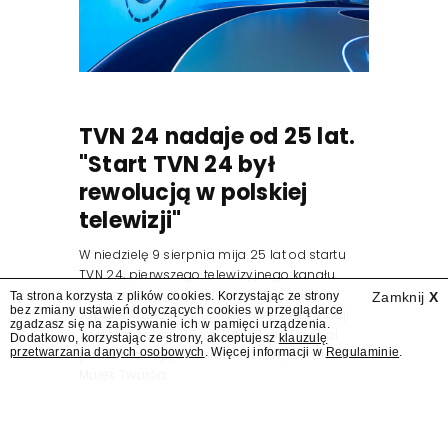
TVN 24 nadaje od 25 lat.
"Start TVN 24 był
rewolucją w polskiej
telewizji"
W niedzielę 9 sierpnia mija 25 lat od startu
TVN 24, pierwszego telewizyjnego kanału
informacyjnego w Polsce. Na ten dzień
Ta strona korzysta z plików cookies. Korzystając ze strony
Zamknij
X
bez zmiany ustawień dotyczących cookies w przeglądarce
zaplanowano finał urodzinowej trasy stacji
zgadzasz się na zapisywanie ich w pamięci urządzenia.
"Jesteśmy stąd". 25 lat TVN 24 dla Press.pl
Dodatkowo, korzystając ze strony, akceptujesz
klauzulę
przetwarzania danych osobowych
. Więcej informacji w
Regulaminie
.
podsumowują Jarosław Kuźniar, Tomasz Lis i
Marek Twaróg.