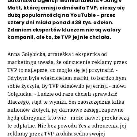
autorstwa agencji 180heartbeats + Jung v
Matt, której emisji odmówiła TVP, cieszy się
dużą popularnością na YouTubie - przez
cztery dni miała ponad 438 tys. odsłon.
Zdaniem ekspertów kluczem nie są walory
kampanii, ale to, że TVP jej nie chciała.
Anna Gołębicka, strateżka i ekspertka od
marketingu uważa, że odrzucenie reklamy przez
TVP to najlepsze, co mogło się jej przytrafić. -
Gdybym była właścicielem marki, to bardzo bym
sobie życzyła, by TVP odmówiło jej emisji - mówi
Gołębicka: - Ludzie od razu chcieli sprawdzić
dlaczego, stąd te wyniki. Yes zaoszczędziła kilka
milionów złotych, jej darmowe zasięgi zapewne
będą olbrzymie, kto wie - może nawet przekroczą
te odpłatne. Nie bez powodu Yes z odrzucenia jej
reklamy przez TVP zrobiła sedno swojej