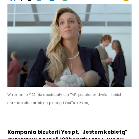
W reklamie YES nie spodobały się TVP: pocałunek dwóch kobiet
oraz kobieta karmiąca piersią (YouTube/Yes)
Kampania biżuterii Yes pt. "Jestem kobietą"