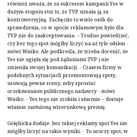
również uważa, że za sukcesem kampanii Yes w
dużym stopniu stoi to, że TVP uznała ją za
kontrowersyjną. Zachęciło to wiele osób do
sprawdzenia, co w spocie reklamowym było dla
TVP nie do zaakceptowania. – Trudno powiedzieć,
czy bez tego spot mógłby liczyć na aż tyle odsłon -
mówi Waśko. Ale podkreśla, że trzeba docenić, że
Yes nie ugięła się pod żądaniami TVP i nie
zmieniła swojej komunikacji. - Czasem firmy w
podobnych sytuacjach przemontowują spoty,
usuwają pewne sceny, żeby sprostać
oczekiwaniom publicznego nadawcy - mówi
Waśko. - Yes tego nie zrobiła i słusznie – dostaje
właśnie zasłużoną wizerunkową premię.
Gołębicka dodaje: bez takiej reklamy spot Yes nie
mógłby liczyć na takie wyniki. - To uroczy spot, w