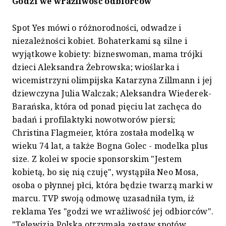
Godzi we wrażliwość odbiorców
Spot Yes mówi o różnorodności, odwadze i
niezależności kobiet. Bohaterkami są silne i
wyjątkowe kobiety: bizneswoman, mama trójki
dzieci Aleksandra Żebrowska; wioślarka i
wicemistrzyni olimpijska Katarzyna Zillmann i jej
dziewczyna Julia Walczak; Aleksandra Wiederek-
Barańska, która od ponad pięciu lat zachęca do
badań i profilaktyki nowotworów piersi;
Christina Flagmeier, która została modelką w
wieku 74 lat, a także Bogna Golec - modelka plus
size. Z kolei w spocie sponsorskim "Jestem
kobietą, bo się nią czuję", wystąpiła Neo Mosa,
osoba o płynnej płci, która będzie twarzą marki w
marcu. TVP swoją odmowę uzasadniła tym, iż
reklama Yes "godzi we wrażliwość jej odbiorców".
"Telewizja Polska otrzymała zestaw spotów