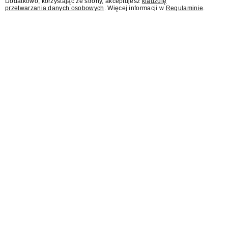
Dodatkowo, korzystając ze strony, akceptujesz
klauzulę
przetwarzania danych osobowych
. Więcej informacji w
Regulaminie
.
Reporterzy "Interwencji" i
"Państwa w państwie"