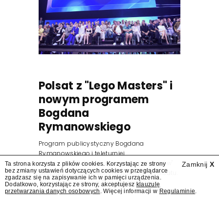
Polsat z "Lego Masters" i
nowym programem
Bogdana
Rymanowskiego
Program publicystyczny Bogdana
Rymanowskiego i teleturniej
muzyczny "Hitster. Muzyczna gra przebojów"
Ta strona korzysta z plików cookies. Korzystając ze strony
Zamknij
X
bez zmiany ustawień dotyczących cookies w przeglądarce
znajdą się wśród jesiennych nowości Polsatu.
zgadzasz się na zapisywanie ich w pamięci urządzenia.
Polsat przejmuje od TVN program "Lego
Dodatkowo, korzystając ze strony, akceptujesz
klauzulę
przetwarzania danych osobowych
. Więcej informacji w
Regulaminie
.
Masters".