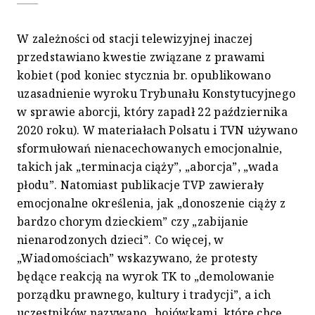
W zależności od stacji telewizyjnej inaczej
przedstawiano kwestie związane z prawami
kobiet (pod koniec stycznia br. opublikowano
uzasadnienie wyroku Trybunału Konstytucyjnego
w sprawie aborcji, który zapadł 22 października
2020 roku). W materiałach Polsatu i TVN używano
sformułowań nienacechowanych emocjonalnie,
takich jak „terminacja ciąży”, „aborcja”, „wada
płodu”. Natomiast publikacje TVP zawierały
emocjonalne określenia, jak „donoszenie ciąży z
bardzo chorym dzieckiem” czy „zabijanie
nienarodzonych dzieci”. Co więcej, w
„Wiadomościach” wskazywano, że protesty
będące reakcją na wyrok TK to „demolowanie
porządku prawnego, kultury i tradycji”, a ich
uczestników nazywano „bojówkami, które chcę