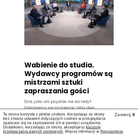
Wabienie do studia.
Wydawcy programów są
mistrzami sztuki
zapraszania gości
Dziś, jutro ani pojutrze nie da rady?
Odezwiemy się za miesiąc albo dwa.
Wydawcy programów są mistrzami sztuki
Ta strona korzysta z plików cookies. Korzystając ze strony
Zamknij
X
bez zmiany ustawień dotyczących cookies w przeglądarce
zapraszania gości.
zgadzasz się na zapisywanie ich w pamięci urządzenia.
Dodatkowo, korzystając ze strony, akceptujesz
klauzulę
przetwarzania danych osobowych
. Więcej informacji w
Regulaminie
.