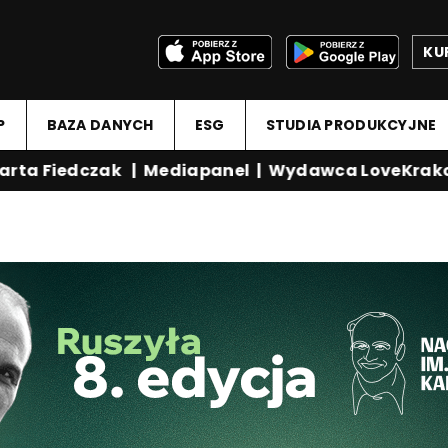
KU
P
BAZA DANYCH
ESG
STUDIA PRODUKCYJNE
ta Fiedczak
|
Mediapanel
|
Wydawca LoveKrakow