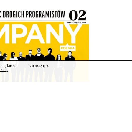
eglądarce
Zamknij
X
uzulę
a złożyło wniosek o