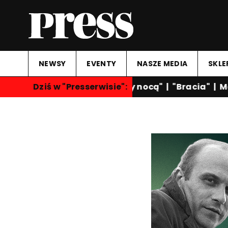
NEWSY
EVENTY
NASZE MEDIA
SKLE
Dziś w "Presserwisie":
"Rozmowy nocą"
|
"Bracia"
|
Mar