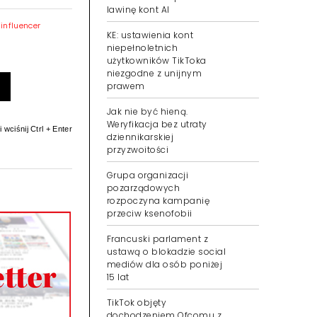
lawinę kont AI
|
influencer
KE: ustawienia kont
niepełnoletnich
użytkowników TikToka
niezgodne z unijnym
prawem
Jak nie być hieną.
Weryfikacja bez utraty
 wciśnij Ctrl + Enter
dziennikarskiej
przyzwoitości
Grupa organizacji
pozarządowych
rozpoczyna kampanię
przeciw ksenofobii
Francuski parlament z
ustawą o blokadzie social
mediów dla osób poniżej
15 lat
TikTok objęty
dochodzeniem Ofcomu z