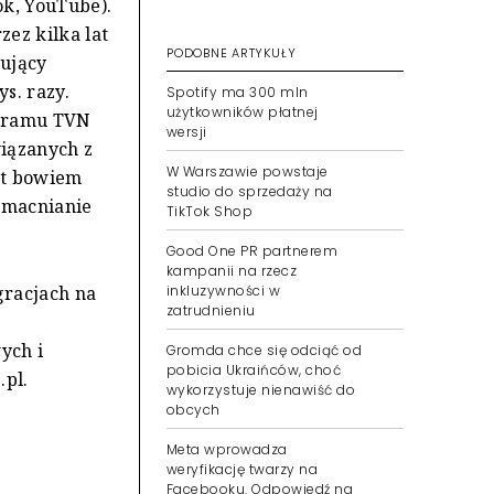
k, YouTube).
ez kilka lat
PODOBNE ARTYKUŁY
mujący
s. razy.
Spotify ma 300 mln
użytkowników płatnej
ogramu TVN
wersji
iązanych z
W Warszawie powstaje
st bowiem
studio do sprzedaży na
zmacnianie
TikTok Shop
Good One PR partnerem
kampanii na rzecz
gracjach na
inkluzywności w
zatrudnieniu
ych i
Gromda chce się odciąć od
pobicia Ukraińców, choć
.pl.
wykorzystuje nienawiść do
obcych
Meta wprowadza
weryfikację twarzy na
Facebooku. Odpowiedź na