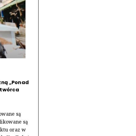
zną „Ponad
 twórca
owane są
blikowane są
ektu oraz w