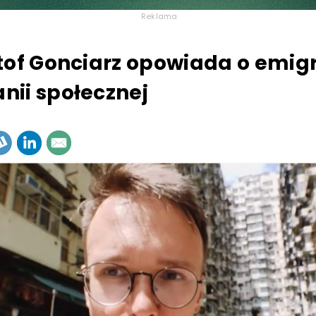
Reklama
tof Gonciarz opowiada o emigr
ii społecznej