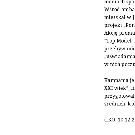
mediach spo
Wśród ambasa
mieszkał w J
projekt „Pon
Akcję promu
“Top Model”
przebywanie
„uświadamia
w nich poczu
Kampania jes
XXI wiek”, 
przygotowało
średnich, kt
(IKO, 10.12.