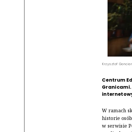
Krzysztof Gonciar
Centrum Ed
Granicami.
internetowy
W ramach sk
historie osó
w serwisie P