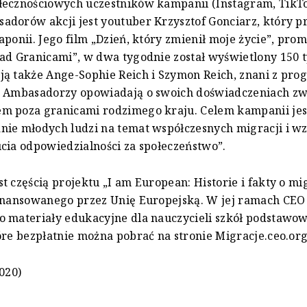
łecznościowych uczestników kampanii (Instagram, TikTo
dorów akcji jest youtuber Krzysztof Gonciarz, który prz
aponii. Jego film „Dzień, który zmienił moje życie”, pro
ad Granicami”, w dwa tygodnie został wyświetlony 150 ty
ją także Ange-Sophie Reich i Szymon Reich, znani z pr
. Ambasadorzy opowiadają o swoich doświadczeniach zw
m poza granicami rodzimego kraju. Celem kampanii je
nie młodych ludzi na temat współczesnych migracji i w
cia odpowiedzialności za społeczeństwo”.
t częścią projektu „I am European: Historie i fakty o mi
finansowanego przez Unię Europejską. W jej ramach CEO
 materiały edukacyjne dla nauczycieli szkół podstawow
óre bezpłatnie można pobrać na stronie Migracje.ceo.org
2020)