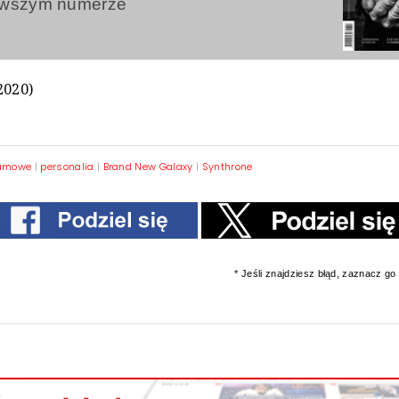
owszym numerze
2020)
lamowe
|
personalia
|
Brand New Galaxy
|
Synthrone
* Jeśli znajdziesz błąd, zaznacz go i