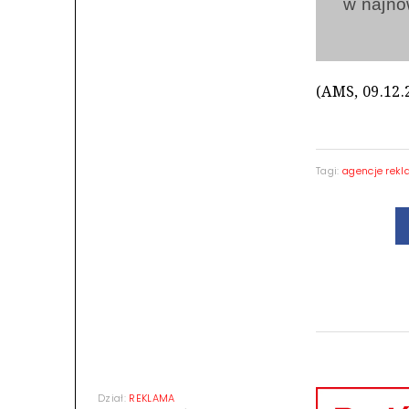
w najn
(AMS, 09.12.
Tagi:
agencje rek
Dział:
REKLAMA