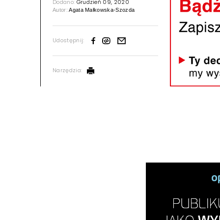
Dodano:
Grudzień 09, 2020
Autor:
Agata Małkowska-Szozda
Udostępnij:
Narzędzia: