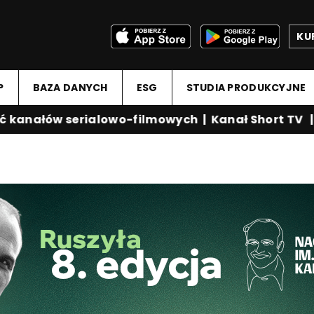
KU
P
BAZA DANYCH
ESG
STUDIA PRODUKCYJNE
anałów serialowo-filmowych
|
Kanał Short TV
|
Me