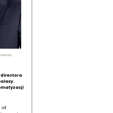
ateriały
 directora
Galaxy.
tomatyzacji
e od