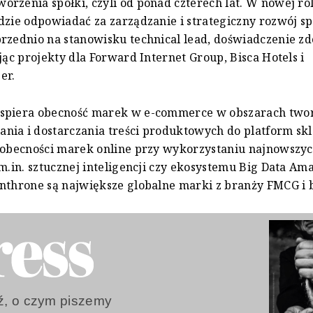
rzenia spółki, czyli od ponad czterech lat. W nowej ro
dzie odpowiadać za zarządzanie i strategiczny rozwój sp
rzednio na stanowisku technical lead, doświadczenie z
ując projekty dla Forward Internet Group, Bisca Hotels i
er.
spiera obecność marek w e-commerce w obszarach twor
nia i dostarczania treści produktowych do platform s
 obecności marek online przy wykorzystaniu najnowszy
 m.in. sztucznej inteligencji czy ekosystemu Big Data Am
nthrone są największe globalne marki z branży FMCG i 
, o czym piszemy