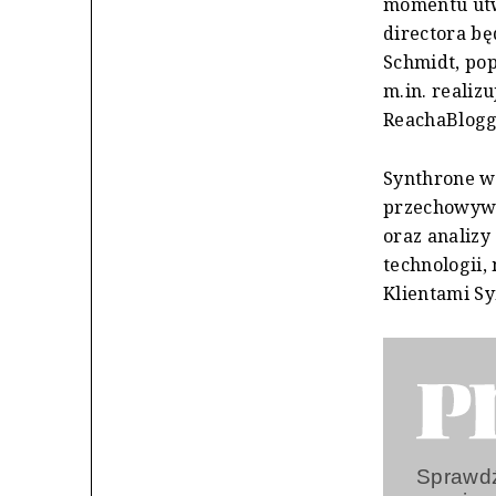
momentu utwo
directora bę
Schmidt, pop
m.in. realiz
ReachaBlogg
Synthrone w
przechowywa
oraz analizy
technologii,
Klientami Sy
Sprawdź