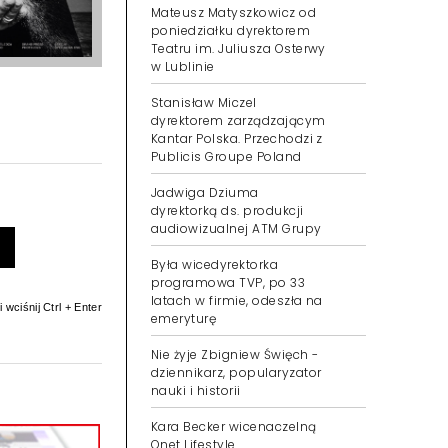
Mateusz Matyszkowicz od
poniedziałku dyrektorem
Teatru im. Juliusza Osterwy
w Lublinie
Stanisław Miczel
dyrektorem zarządzającym
Kantar Polska. Przechodzi z
Publicis Groupe Poland
Jadwiga Dziuma
dyrektorką ds. produkcji
audiowizualnej ATM Grupy
Była wicedyrektorka
programowa TVP, po 33
latach w firmie, odeszła na
 wciśnij Ctrl + Enter
emeryturę
Nie żyje Zbigniew Święch -
dziennikarz, popularyzator
nauki i historii
Kara Becker wicenaczelną
Onet Lifestyle