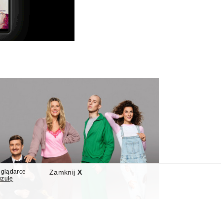
eglądarce
Zamknij
X
uzulę