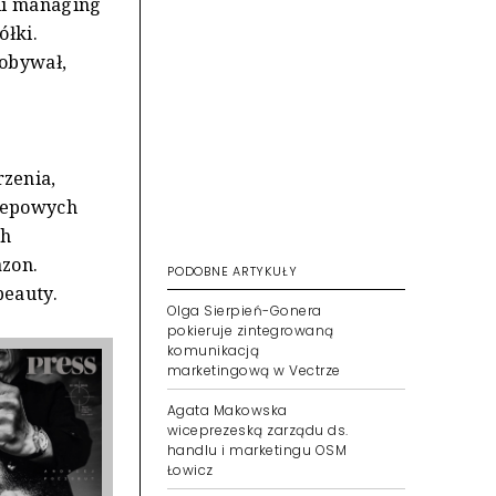
li managing
ółki.
dobywał,
zenia,
klepowych
ch
azon.
PODOBNE ARTYKUŁY
beauty.
Olga Sierpień-Gonera
pokieruje zintegrowaną
komunikacją
marketingową w Vectrze
Agata Makowska
wiceprezeską zarządu ds.
handlu i marketingu OSM
Łowicz