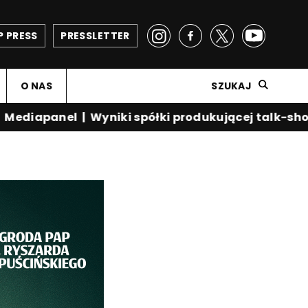
P PRESS
PRESSLETTER
O NAS
SZUKAJ
diapanel
|
Wyniki spółki produkującej talk-show 