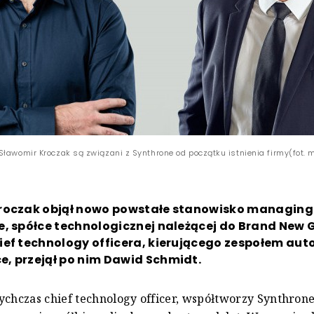
Sławomir Kroczak są związani z Synthrone od początku istnienia firmy(fot. m
roczak objął nowo powstałe stanowisko managing
, spółce technologicznej należącej do Brand New 
ief technology officera, kierującego zespołem au
, przejął po nim Dawid Schmidt.
ychczas chief technology officer, współtworzy Synthron