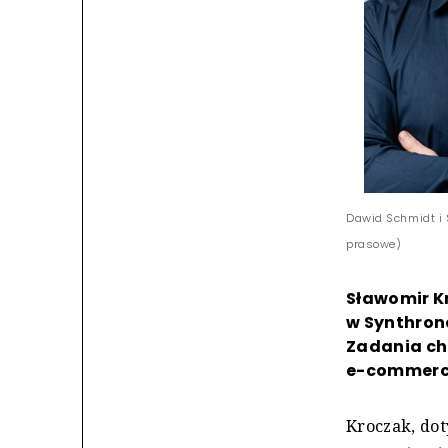
Dawid Schmidt i 
prasowe)
Sławomir K
w Synthrone
Zadania ch
e-commerce
Kroczak, dot