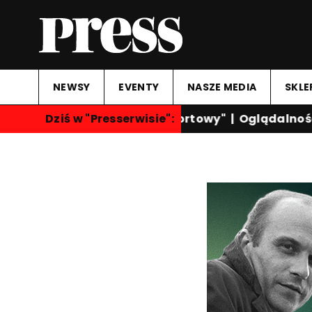
NEWSY
EVENTY
NASZE MEDIA
SKLE
Dziś w "Presserwisie":
"Przegląd Sportowy"
|
Oglądalność k