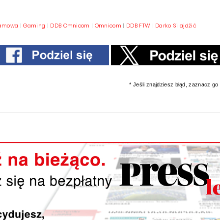
lamowa
|
Gaming
|
DDB Omnicom
|
Omnicom
|
DDB FTW
|
Darko Silajdžić
* Jeśli znajdziesz błąd, zaznacz go i