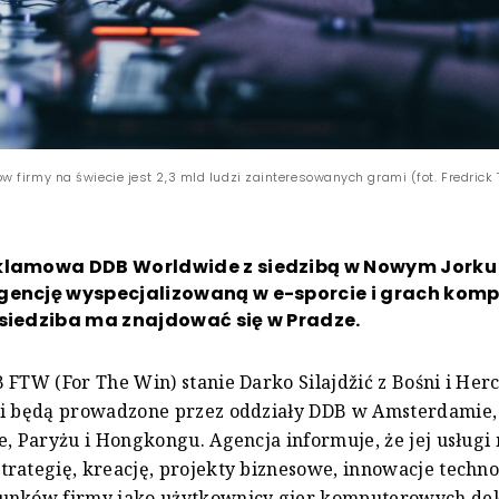
 firmy na świecie jest 2,3 mld ludzi zainteresowanych grami (fot. Fredrick
klamowa DDB Worldwide z siedzibą w Nowym Jork
gencję wyspecjalizowaną w e-sporcie i grach kom
siedziba ma znajdować się w Pradze.
 FTW (For The Win) stanie Darko Silajdžić z Bośni i Her
ji będą prowadzone przez oddziały DDB w Amsterdamie,
e, Paryżu i Hongkongu. Agencja informuje, że jej usługi
rategię, kreację, projekty biznesowe, innowacje techno
unków firmy jako użytkownicy gier komputerowych dek