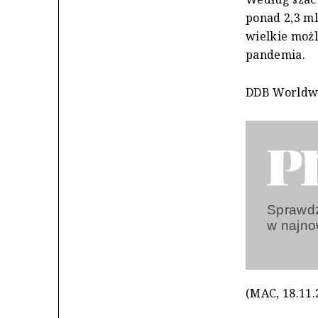
ponad 2,3 mld
wielkie moż
pandemia.
DDB Worldwi
Sprawdź
w najn
(MAC, 18.11.