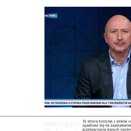
Ta strona korzysta z plików 
Mikołaj Lizut poprowadzi
zgadzasz się na zapisywanie
przetwarzania danych osob