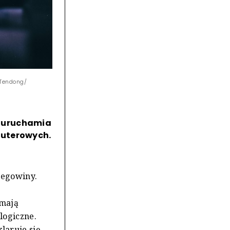
 Tendong/
u uruchamia
puterowych.
cegowiny.
 mają
logiczne.
laruje się