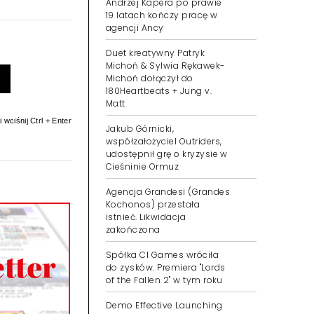
Andrzej Kapera po prawie
19 latach kończy pracę w
agencji Ancy
Duet kreatywny Patryk
Michoń & Sylwia Rękawek-
Michoń dołączył do
180Heartbeats + Jung v.
Matt
 wciśnij Ctrl + Enter
Jakub Górnicki,
współzałożyciel Outriders,
udostępnił grę o kryzysie w
Cieśninie Ormuz
Agencja Grandesi (Grandes
Kochonos) przestała
istnieć. Likwidacja
zakończona
Spółka CI Games wróciła
do zysków. Premiera "Lords
of the Fallen 2" w tym roku
Demo Effective Launching