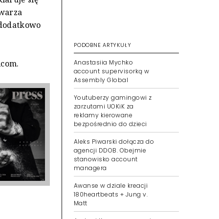
twarza
 dodatkowo
PODOBNE ARTYKUŁY
Anastasiia Mychko
icom.
account supervisorką w
Assembly Global
Youtuberzy gamingowi z
zarzutami UOKiK za
reklamy kierowane
bezpośrednio do dzieci
Aleks Piwarski dołącza do
agencji DDOB. Obejmie
stanowisko account
managera
Awanse w dziale kreacji
180heartbeats + Jung v.
Matt