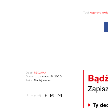
Tagi:
agencja rek
Dział:
REKLAMA
Dodano:
Listopad 18, 2020
Autor:
Maciej Weber
Udostępnij: