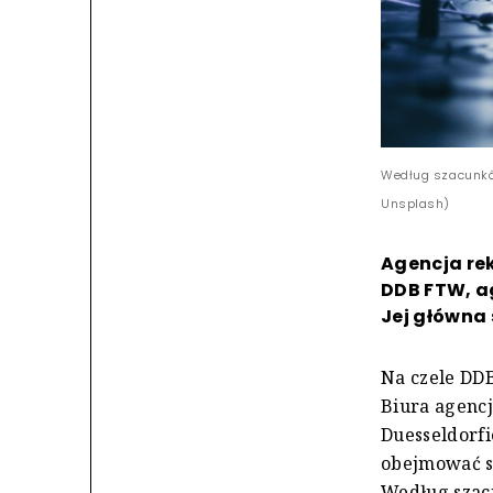
Według szacunków
Unsplash)
Agencja re
DDB FTW, a
Jej główna 
Na czele DDB
Biura agenc
Duesseldorfi
obejmować st
Według szac