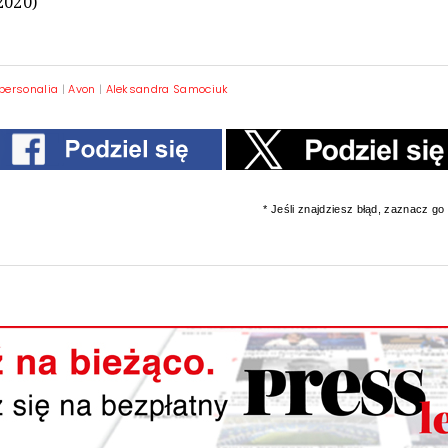
2020)
personalia
|
Avon
|
Aleksandra Samociuk
* Jeśli znajdziesz błąd, zaznacz go i