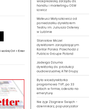
wiceprezeską zarządu ds.
handlu i marketingu OSM
Łowicz
Mateusz Matyszkowicz od
poniedziałku dyrektorem
Teatru im. Juliusza Osterwy
w Lublinie
Stanisław Miczel
dyrektorem zarządzającym
Kantar Polska. Przechodzi z
 wciśnij Ctrl + Enter
Publicis Groupe Poland
Jadwiga Dziuma
dyrektorką ds. produkcji
audiowizualnej ATM Grupy
Była wicedyrektorka
programowa TVP, po 33
latach w firmie, odeszła na
emeryturę
Nie żyje Zbigniew Święch -
dziennikarz, popularyzator