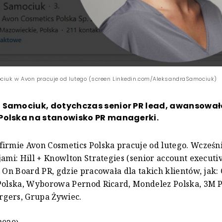
iuk w Avon pracuje od lutego (screen Linkedin.com/AleksandraSamociuk)
 Samociuk, dotychczas senior PR lead, awansował
Polska na stanowisko PR managerki.
irmie Avon Cosmetics Polska pracuje od lutego. Wcześn
jami: Hill + Knowlton Strategies (senior account executiv
i On Board PR, gdzie pracowała dla takich klientów, jak: 
 Polska, Wyborowa Pernod Ricard, Mondelez Polska, 3M 
gers, Grupa Żywiec.