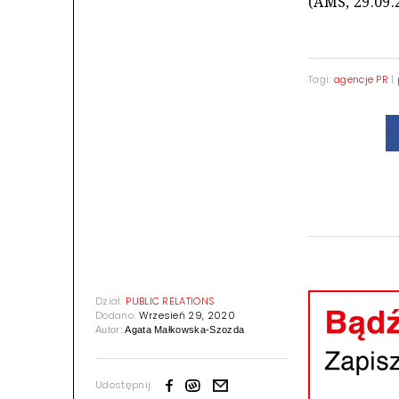
(AMS, 29.09.
Tagi:
agencje PR
|
Dział:
PUBLIC RELATIONS
Dodano:
Wrzesień 29, 2020
Autor:
Agata Małkowska-Szozda
Udostępnij: