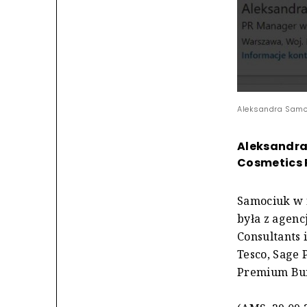
Aleksandra Samoc
Aleksandra
Cosmetics 
Samociuk w f
była z agenc
Consultants 
Tesco, Sage
Premium Bur