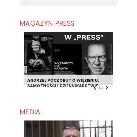
MAGAZYN PRESS
ANDRZEJ POCZOBUT O WIĘZIENIU,
DZIENNIK
SAMOTNOŚCI I DZIENNIKARSTWIE
TAKIEJ F
1
/
8
MEDIA