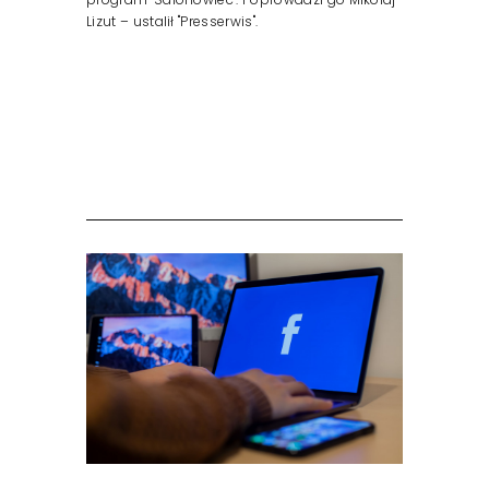
Lizut – ustalił "Presserwis".