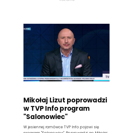
Mikołaj Lizut poprowadzi
w TVP Info program
"Salonowiec"
W jesiennej ramówce TVP Info pojawi się
program "Salonowiec". Poprowadzi go Mikołaj