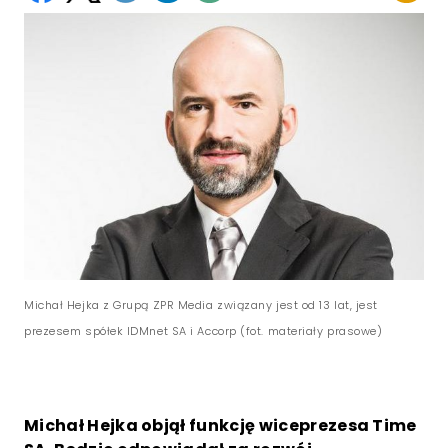
Michał Hejka z Grupą ZPR Media związany jest od 13 lat, jest
prezesem spółek IDMnet SA i Accorp (fot. materiały prasowe)
Michał Hejka objął funkcję wiceprezesa Time