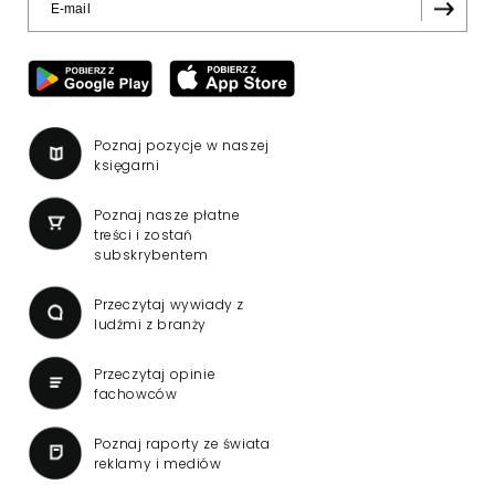
Wniosek o przedłużenie
koncesji dla TVN 24 BiS
wpłynął do KRRiT
TVN SA wystąpiła do Krajowej Rady Radiofonii
i Telewizji o przedłużenie koncesji kablowo-
satelitarnej dla telewizji TVN 24 BiS –
dowiedział się "Presserwis".